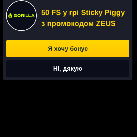
Casino Zeus в Україні пропонує:
50 FS у грі Sticky Piggy
Найактуальніші протоколи
з промокодом ZEUS
випробувань в гемблінгу
Онлайн ігри в казино з найбільшими
виграшами
Я хочу бонус
Правила, особливості ігрових
автоматів і докладна інформація про
Ні, дякую
ігри в онлайн-клубах
Мене звати Олексій Іванов, тепер я
тестую і онлайн-казино для України. Мій
досвід гри, 15 років, дозволяє виділити
найголовніші моменти в грі, давати
найдієвіші поради для успішного
ігрового процесу.