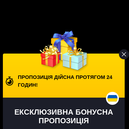
Україна йде в ногу з часом і розуміє, що
незважаючи на заборони грального бізнесу,
резиденти країни продовжать робити ставки в
зарубіжних розважальних платформах. Це
призведе до відтоку фінансів за кордон. Тому
онлайн казино в Україні легалізували. 14
липня 2020 року Верховна Рада прийняла
закон № 768-IX
«Про державне регулювання
діяльності з організації та проведення
азартних ігор», а у вересні створено
ПРОПОЗИЦІЯ ДІЙСНА ПРОТЯГОМ 24
державний орган, що регулює діяльність
інтернет-клубів, —
КРАІЛ
(Комісія з
ГОДИН!
регулювання азартних ігор і лотерей).
Видача ліцензій почалася тільки в лютому
2021 року, оскільки до цього часу до кінця не
ЕКСКЛЮЗИВНА БОНУСНА
були позначені так звані ліцензійні умови.
ПРОПОЗИЦІЯ