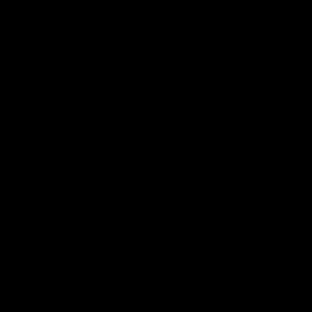
Stoiximan
2000+
доступних ігор
Бонус
-