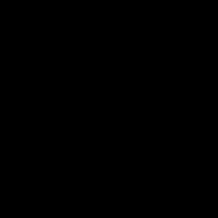
Грати
Bwin
900+
доступних ігор
Бонус