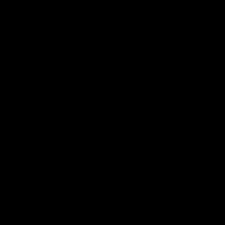
600+
доступних ігор
3
Бонус
100%
Грати