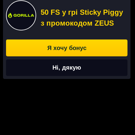
Бонус
50 FS у грі Sticky Piggy
100%
з промокодом ZEUS
Грати
20bet
Я хочу бонус
1500+
доступних ігор
Ні, дякую