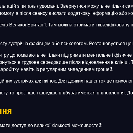
ьтацій з питань лудоманії. Звернутися можуть не тільки самі 
омогу, а після сеансу вислати додаткову інформацію або кон
лів Великої Британії. Там можна отримати і кваліфіковану і
бисту зустріч із фахівцем або психологом. Розташовується це
нтру допомагають не тільки підтримати ментальне і фізичне з
рнуться в трудове середовище після відновлення в клініці. Т
заробітку, навіть із регулярним виведенням грошей.
ПРОПОЗИЦІЯ ДІЙСНА ПРОТЯГОМ 24 ГОДИН!
ційних зустрічах для жінок. Для деяких пацієнток це психол
огу, то простіше і швидше відбуватиметься відновлення. До
ЕКСКЛЮЗИВНА БОНУСНА
ння
ПРОПОЗИЦІЯ
мати доступ до великої кількості можливостей: