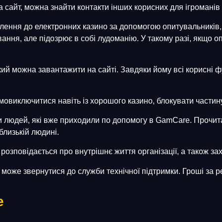
айт, можна знайти контакти інших корисних для ігроманів та
50 FS у грі Sticky Piggy 
ння до електронних казино за допомогою опитувальників, як
ання, але підозрює в собі лудоманію. У такому разі, якщо 
промокодом ZEUS
ий можна завантажити на сайті. Завдяки йому всі корисні фу
Я хочу бонус
амовиключитися навіть із хорошого казино, блокувати частин
Ні, дякую
ки людей, які вже приходили по допомогу в GamCare. Прочитав
близькій людині.
 розповідається про внутрішнє життя організації, а також за
 може звернутися до служби технічної підтримки. Гроші за р
e