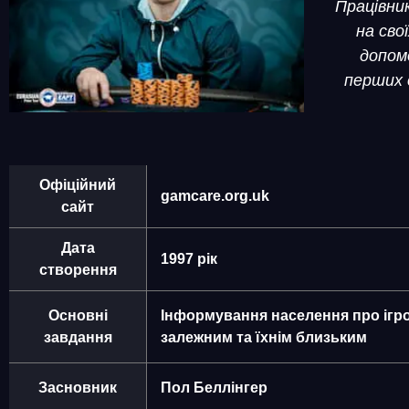
Працівни
на сво
допом
перших 
Офіційний
gamcare.org.uk
сайт
Дата
1997 рік
створення
Основні
Інформування населення про ігро
завдання
залежним та їхнім близьким
Засновник
Пол Беллінгер