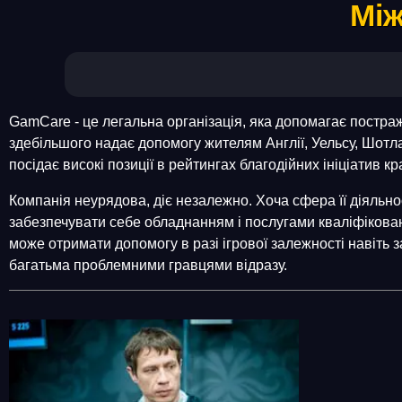
Між
GamCare - це легальна організація, яка допомагає постражд
здебільшого надає допомогу жителям Англії, Уельсу, Шотла
посідає високі позиції в рейтингах благодійних ініціатив кр
Компанія неурядова, діє незалежно. Хоча сфера її діяльнос
забезпечувати себе обладнанням і послугами кваліфікован
може отримати допомогу в разі ігрової залежності навіть 
багатьма проблемними гравцями відразу.