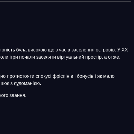
улярність була високою ще з часів заселення островів. У XX
коли ігри почали заселяти віртуальний простір, а отже,
 протистояти спокусі фріспінів і бонусів і як мало
ацює з лудоманією.
кого звання.