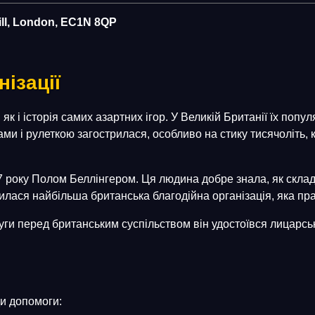
Hill, London, EC1N 8QP
нізації
як і історія самих азартних ігор. У Великій Британії їх поп
ами і рулеткою загострилася, особливо на стику тисячоліть, 
року Полом Беллінгером. Ця людина добре знала, як складно
явилася найбільша британська благодійна організація, яка пр
луги перед британським суспільством він удостоївся лицарсь
ди допомоги: