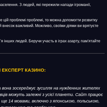
аселення. З людей, які пережили напади ігроманії,
те цій проблемі проблемі, то можна допомогти розвитку
й внесок важливий. Можливо, своїми діями ви врятуєте
я інших людей. Беручи участь в іграх азарту, пам'ятайте
Й ЕКСПЕРТ КАЗИНО:
ча вона зосереджує зусилля на нужденних жителях
вців можуть залежні з усієї планети. Сайт працює
ще 14 мовами, включно з японською, польською,