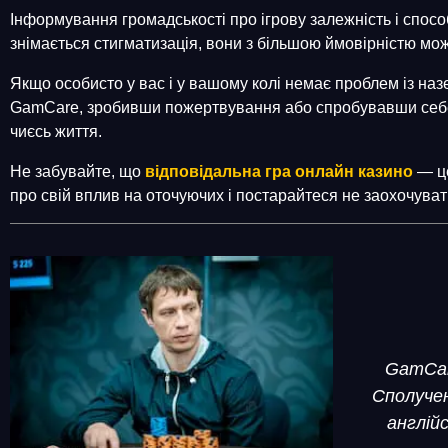
Інформування громадськості про ігрову залежність і спосо
знімається стигматизація, вони з більшою ймовірністю мо
Якщо особисто у вас і у вашому колі немає проблем із наз
GamCare, зробивши пожертвування або спробувавши себе в 
чиєсь життя.
Не забувайте, що
відповідальна гра онлайн казино
— це
про свій вплив на оточуючих і постарайтеся не заохочувати
GamCare
Сполучен
англій