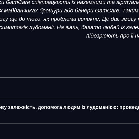
ки GamCare співпрацюють із наземними та віртуальн
їх майданчиках брошури або банери GamCare. Таким
огу ще до того, як проблема виникне. Це дає змогу 
симптомів лудоманії. На жаль, багато людей із зал
підозрюють про її н
ву залежність, допомога людям із лудоманією: провед