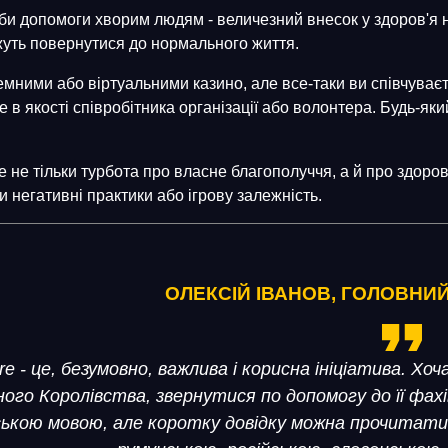
би допомоги хворим людям - величезний внесок у здоров'я н
жуть повернутися до нормального життя.
емними або віртуальними казино, але все-таки ви співчуває
якості співробітника організації або волонтера. Будь-яки
 не тільки турбота про власне благополуччя, а й про здоров'
 негативні практики або ігрову залежність.
ОЛЕКСІЙ ІВАНОВ, ГОЛОВНИ
 - це, безумовно, важлива і корисна ініціатива. Хо
ого Королівства, звернутися по допомогу до її фахі
ською мовою, але коротку довідку можна прочитати 