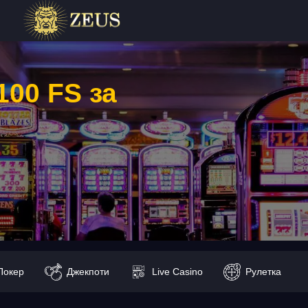
100 FS за
и
Покер
Джекпоти
Live Casino
Рулетка