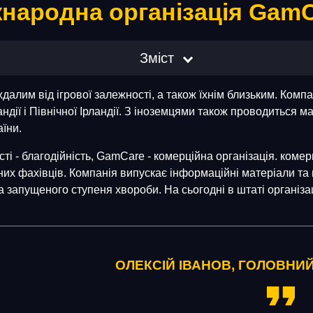
народна організація Gam
Зміст
алим від ігрової залежності, а також їхнім близьким. Компа
ндії і Північної Ірландії. З іноземцями також проводиться 
аїни.
ті - благодійність, GamCare - комерційна організація. комерц
их фахівців. Компанія випускає інформаційні матеріали та
за запущеного ступеня хвороби. На сьогодні в штаті організ
ОЛЕКСІЙ ІВАНОВ, ГОЛОВНИ