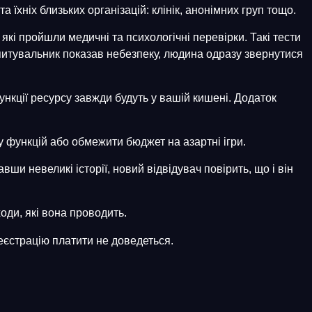
 їхніх близьких організацій: клінік, анонімних груп тощо.
з
і пройшли медичні та психологічні перевірки. Такі тести
опитувальник показав небезпеку, людина одразу звернутися
нкції ресурсу завжди будуть у вашій кишені. Додаток
у функцій або обмежити бюджет на азартні ігри.
ши невеликі історії, новий відвідувач повірить, що і він
ходи, які вона проводить.
еєстрацію платити не доведеться.