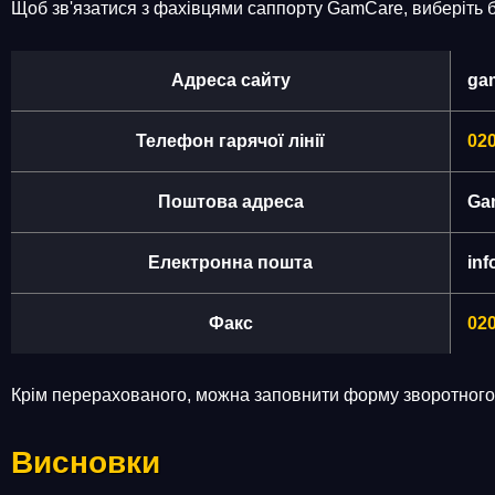
Щоб зв'язатися з фахівцями саппорту GamCare, виберіть бу
Адреса сайту
ga
Телефон гарячої лінії
020
Поштова адреса
Gam
Електронна пошта
in
Факс
020
Крім перерахованого, можна заповнити форму зворотного з
Висновки