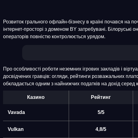
Розвиток грального офлайн-бізнесу в країні почався на поч
інтернет-просторі з доменом BY затребувані. Білоруські о
операторів повністю контролюється урядом.
Про особливості роботи неземних ігрових закладів і віртуа
досвідчених гравців: огляди, рейтинги розважальних платф
обкладається одним з найнижчих податків на дохід серед 
Казино
Рейтинг
Vavada
5/5
Vulkan
4,8/5