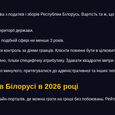
а з податків і зборів Республіки Білорусь. Вартість та ж, щ
території держави.
подібній сфері не менше 3 років.
контроль за діями гравців. Клієнти повинні бути в цілковит
но, тільки специфічну атрибутику. Здавати квадратні метри 
о минулого, притягуватися до адміністративної та інших тип
 Білорусі в 2026 році
нлайн-порталів, де можна грати на гроші без побоювань. Рей