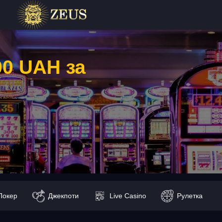
00 UAH за
и
Покер
Джекпоти
Live Casino
Рулетка