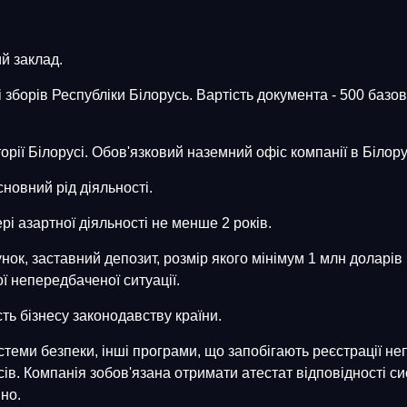
й заклад.
і зборів Республіки Білорусь. Вартість документа - 500 базо
рії Білорусі. Обов'язковий наземний офіс компанії в Білору
новний рід діяльності.
і азартної діяльності не менше 2 років.
ПРОПОЗИЦІЯ ДІЙСНА ПРОТЯГОМ 24 ГОДИН!
к, заставний депозит, розмір якого мінімум 1 млн доларів (
ої непередбаченої ситуації.
сть бізнесу законодавству країни.
ЕКСКЛЮЗИВНА БОНУСНА
стеми безпеки, інші програми, що запобігають реєстрації не
ПРОПОЗИЦІЯ
ів. Компанія зобов'язана отримати атестат відповідності сис
но.