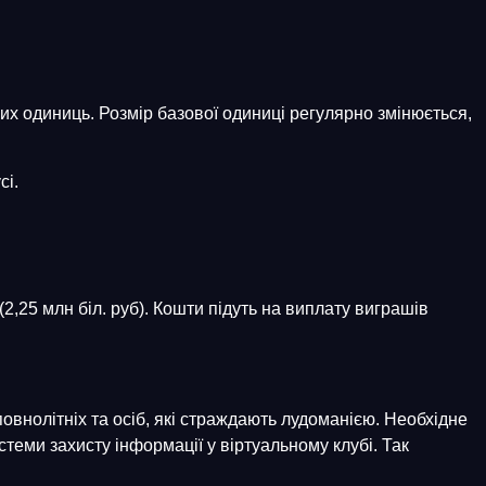
вих одиниць. Розмір базової одиниці регулярно змінюється,
сі.
2,25 млн біл. руб). Кошти підуть на виплату виграшів
повнолітніх та осіб, які страждають лудоманією. Необхідне
теми захисту інформації у віртуальному клубі. Так