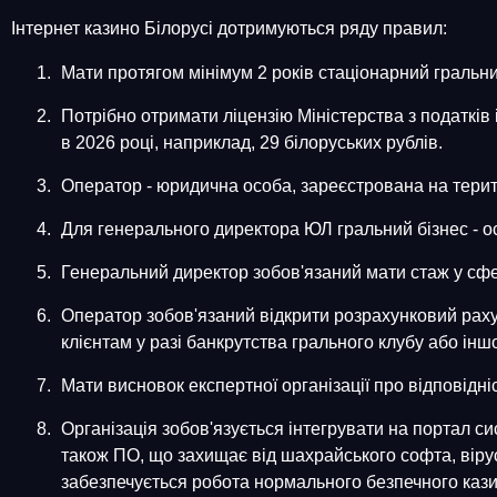
Інтернет казино Білорусі дотримуються ряду правил:
Мати протягом мінімум 2 років стаціонарний гральни
Потрібно отримати ліцензію Міністерства з податків 
в 2026 році, наприклад, 29 білоруських рублів.
Оператор - юридична особа, зареєстрована на терито
Для генерального директора ЮЛ гральний бізнес - ос
Генеральний директор зобов'язаний мати стаж у сфер
Оператор зобов'язаний відкрити розрахунковий рахуно
клієнтам у разі банкрутства грального клубу або інш
Мати висновок експертної організації про відповідні
Організація зобов'язується інтегрувати на портал си
також ПО, що захищає від шахрайського софта, вірус
забезпечується робота нормального безпечного кази