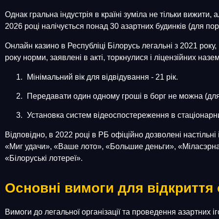
Однак гральна індустрія в країні зуміла не тільки вижити,
2026 році налічується понад 30 азартних будинків (для пор
Онлайн казино в Республіці Білорусь легальні з 2021 року
року норми, заявлені в акті, торкнулися і ліцензійних назе
Мінімальний вік для відвідування - 21 рік.
Передавати один одному гроші в борг не можна (для 
Установка систем відеоспостереження в стаціонарних
Відповідно, в 2022 році в РБ офіційно дозволені настільні 
«Миг удачи», «Ваше лото», «Большие деньги», «Мiласэрнас
«Білоруські лотереї».
Основні вимоги для відкриття 
Вимоги до легальної організації та проведення азартних 