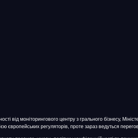
сті від моніторингового центру з грального бізнесу, Мініст
єю європейських регуляторів, проте зараз ведуться перегово