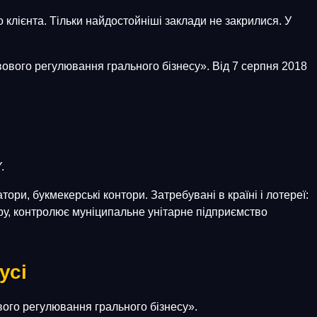
о клієнта. Тільки найдостойніші заклади не закрилися. У
вового регулювання грального бізнесу». Від 7 серпня 2018
.
тори, букмекерські контори. Затребувані в країні і лотереї:
ру, контролює муніципальне унітарне підприємство
усі
вого регулювання грального бізнесу».