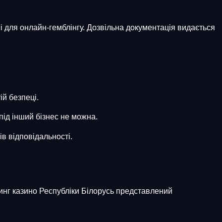
о і для онлайн-гемблінгу. Дозвільна документація видається
ій безпеці.
під інший бізнес не можна.
ів відповідальності.
тинг казино Республіки Білорусь представлений