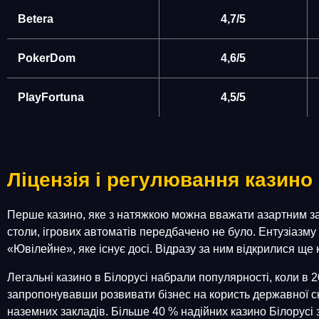
Betera
4,7/5
PokerDom
4,6/5
PlayFortuna
4,5/5
Ліцензія і регулювання казино
Перше казино, яке з натяжкою можна вважати азартним зак
столи, ігрових автоматів передбачено не було. Ентузіазму
«Ювілейне», яке існує досі. Відразу за ним відкрилися ще к
Легальні казино в Білорусі набрали популярності, коли в
запропонувавши розвивати бізнес на користь державної ск
наземних закладів. Більше 40 % надійних казино Білорусі