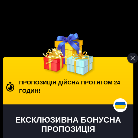
потрібно вносити тільки після прокрутки подарованих
грошей. Якщо казино видає гроші за реєстрацію,
додаткові 10 UAH будуть плюсом.
Деякі клуби надають фріспіни та інші подарунки. Ігрові
автомати від 10 грн іноді пропонують фіксовані
джекпоти. Якщо вибирати слоти з фріспінами, можна
виграти непогану суму навіть з десятки гривень.
ПРОПОЗИЦІЯ ДІЙСНА ПРОТЯГОМ 24
ГОДИН!
ЕКСКЛЮЗИВНА БОНУСНА
ПРОПОЗИЦІЯ