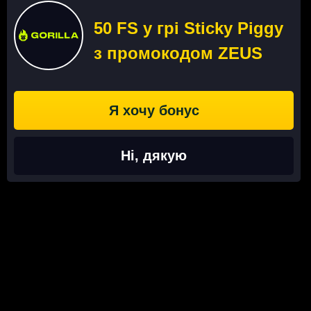
ОЛЕКСІЙ ІВАНОВ, ГОЛОВНИЙ ЕКСПЕРТ
КАЗИНО:
50 FS у грі Sticky Piggy
з промокодом ZEUS
Зверніть увагу, більшість інтернет-клубів з
мінімальним депозитом надають акції та бонусні
Я хочу бонус
пропозиції з більш високими лімітом поповнення.
Однак, перше казино, яке попалося вам на
просторах інтернету не підійде. Уважно
Ні, дякую
читайте умови отримання презенту: можливо
для його активації десяти гривень мало.
Способи внесення депозиту в
казино з мінімальним внеском 10
UAH