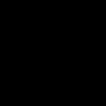
3
Бонус
Bis zu 2.500 € + 350 FS
Грати