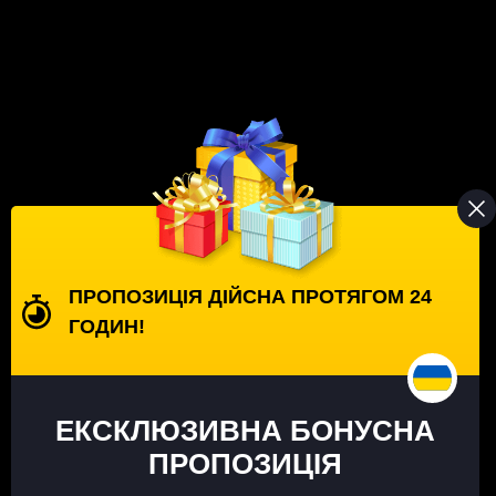
ВИДІЛЯЙТЕ ПЕВНИЙ БЮДЖЕТ НА ГРУ
Не витрачайте більше наміченого. Контролюйте
витрати і час, проведений за ставками.
ВИБИРАЙТЕ ПРАВИЛЬНИЙ МОМЕНТ
ПРОПОЗИЦІЯ ДІЙСНА ПРОТЯГОМ 24
ДЛЯ РОЗВАГИ
ГОДИН!
Не сідайте за автомати під алкоголем або в
поганому настрої.
ЕКСКЛЮЗИВНА БОНУСНА
Ці правила можна застосовувати і при грі в реальному
ПРОПОЗИЦІЯ
казино. Але важливо розуміти, що крім стратегії і