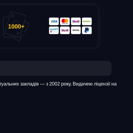
з
1000+
туальних закладів — з 2002 року. Видачею ліцензії на