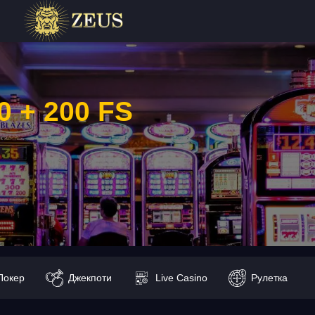
0 + 200 FS
и
Покер
Джекпоти
Live Casino
Рулетка