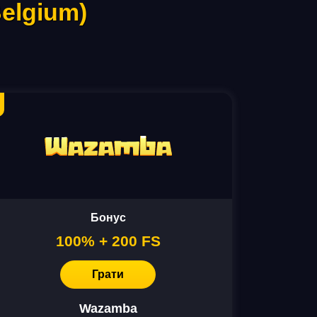
Belgium)
Бонус
100% + 200 FS
Грати
Wazamba