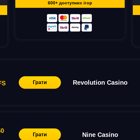
600+
доступних ігор
Revolution Casino
FS
Грати
50
Nine Casino
Грати