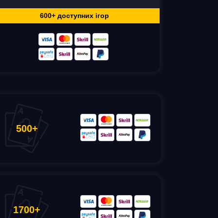
600+
доступних ігор
500+
1700+