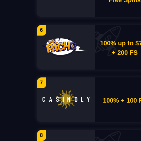
100% up to $
+ 200 FS
100% + 100 