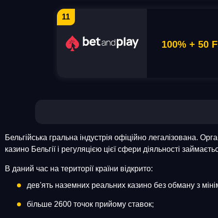
100% + 50 
Бельгійська гральна індустрія офіційно легалізована. Орга
казино Бельгії і регуляцією цієї сфери діяльності займаєть
В даний час на території країни відкрито:
дев'ять наземних реальних казино без обману з мін
більше 2600 точок прийому ставок;