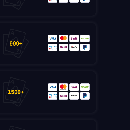
999+
1500+