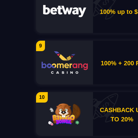
100% up to 
100% + 200 
CASHBACK 
TO 20%