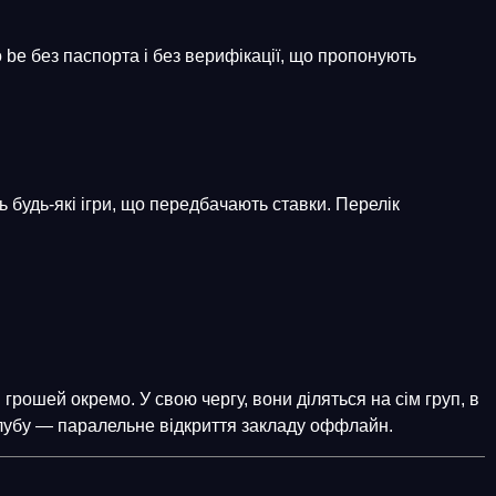
 be без паспорта і без верифікації, що пропонують
ь будь-які ігри, що передбачають ставки. Перелік
грошей окремо. У свою чергу, вони діляться на сім груп, в
-клубу — паралельне відкриття закладу оффлайн.