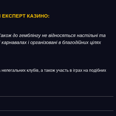
Й ЕКСПЕРТ КАЗИНО:
кож до гемблінгу не відносяться настільні та
 карнавалах і організовані в благодійних цілях
 нелегальних клубів, а також участь в іграх на подібних