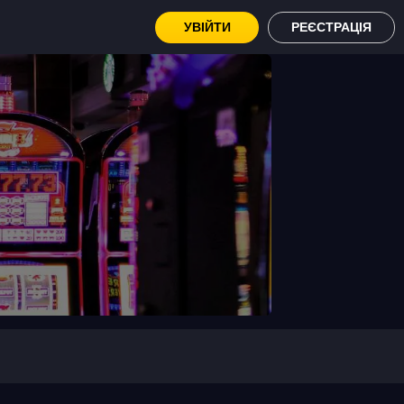
УВІЙТИ
РЕЄСТРАЦІЯ