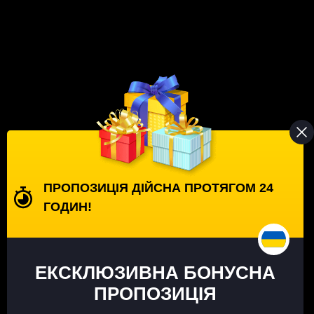
години
Миттєво
MiFinity
10/5000 €
20/1000 €
1–24
години
Bitcoin,
Миттєво
Ethereum,
10/5000 €
20/1000 €
1–24
Litecoin,
години
Ripple
ПРОПОЗИЦІЯ ДІЙСНА ПРОТЯГОМ 24
ГОДИН!
Перед тим, як вивести гроші з порталу, потрібно пройти
верифікацію. Комісії за платежі відсутні. Збільшити
ліміти виведення можна, підвищивши статус програми
лояльності. Податки казино із клієнтів не стягує.
ЕКСКЛЮЗИВНА БОНУСНА
ПРОПОЗИЦІЯ
Грай відповідально