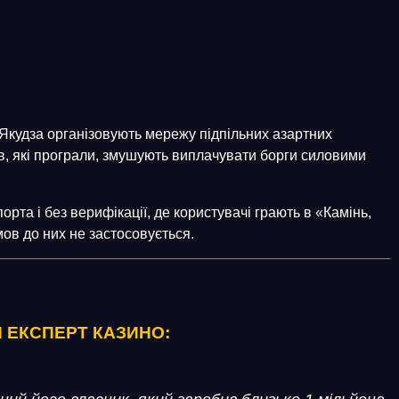
 Якудза організовують мережу підпільних азартних
в, які програли, змушують виплачувати борги силовими
рта і без верифікації, де користувачі грають в «Камінь,
ов до них не застосовується.
Й ЕКСПЕРТ КАЗИНО: