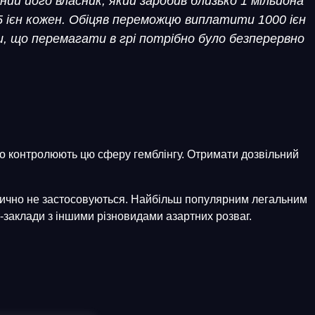
ний його власник, який заробив близько 1 мільйона
15 ієн кожен. Обіцяв переможцю виплатити 1000 ієн
з
и, що перемагати в грі потрібно було безперервно
 що контролюють цю сферу гемблінгу. Отримати дозвільний
актично не застосовуються. Найбільш популярним легальним
-заклади з іншими різновидами азартних розваг.