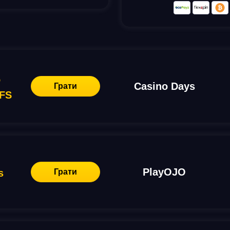
o
Casino Days
Грати
 FS
PlayOJO
s
Грати