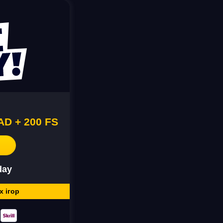
AD + 200 FS
day
х ігор