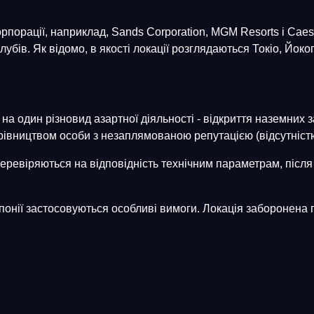
орпорації, наприклад, Sands Corporation, MGM Resorts і Cae
лубів. Як відомо, в якості локації розглядаються Токіо, Йоко
на один різновид азартної діяльності - відкриття наземних 
ерівництвом особи з незаплямованою репутацією (відсутністю 
еревіряються на відповідність технічним параметрам, після 
онії застосовуються особливі вимоги. Локація заборонена п