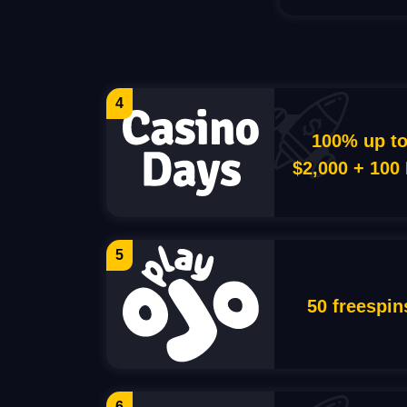
100% up t
$2,000 + 100
50 freespin