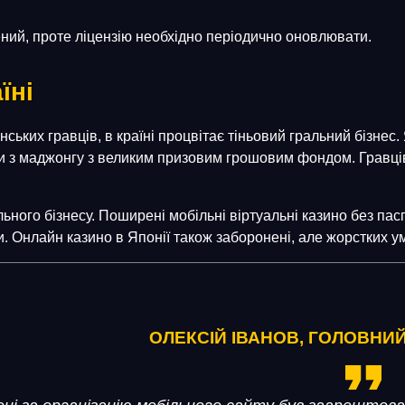
лений, проте ліцензію необхідно періодично оновлювати.
їні
ьких гравців, в країні процвітає тіньовий гральний бізнес.
ри з маджонгу з великим призовим грошовим фондом. Гравці
ного бізнесу. Поширені мобільні віртуальні казино без паспо
ПРОПОЗИЦІЯ ДІЙСНА ПРОТЯГОМ 24 ГОДИН!
 Онлайн казино в Японії також заборонені, але жорстких ум
ЕКСКЛЮЗИВНА БОНУСНА
ОЛЕКСІЙ ІВАНОВ, ГОЛОВНИ
ПРОПОЗИЦІЯ