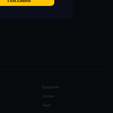
First Casino
Кюрасао
Бразилія
Латвія
Чилі