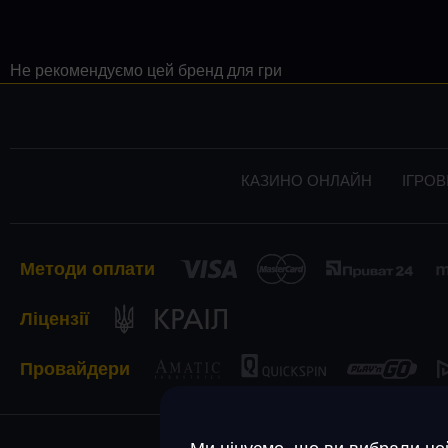
Не рекомендуємо цей бренд для гри
КАЗИНО ОНЛАЙН
ІГРОВ
Методи оплати
Ліцензії
Провайдери