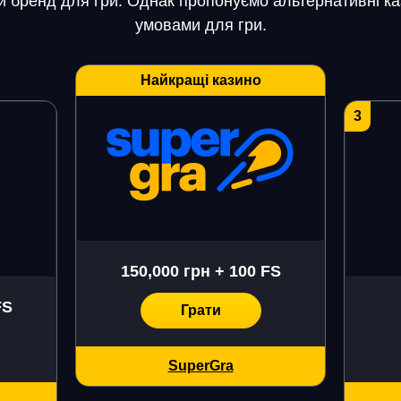
й бренд для гри. Однак пропонуємо альтернативні ка
Огляди
На тел
умовами для гри.
Cosmobet
Мобільні
Найкращі казино
SuperGra
На айфон
3
Champion
На андро
озитом
Казино 777
На айпа
Slots City
Рулетка 
Betking
Блекджек
First Casino
150,000 грн + 100 FS
FS
Грати
Валюти
Наземн
На гривні
Джанкет-
SuperGra
На євро