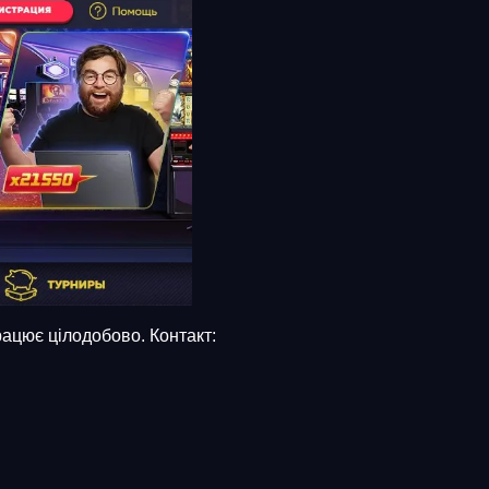
рацює цілодобово. Контакт: