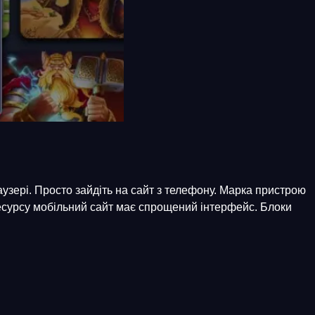
узері. Просто зайдіть на сайт з телефону. Марка пристрою
-ресурсу мобільний сайт має спрощений інтерфейс. Блоки