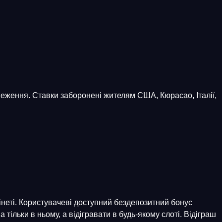
бмеження. Ставки заборонені жителям США, Кюрасао, Італії,
інеті. Користувачеві доступний бездепозитний бонус
ільки в ньому, а відігравати в будь-якому слоті. Відіграш