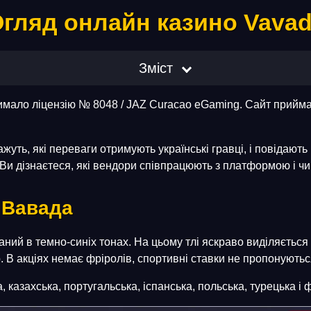
гляд онлайн казино Vava
Зміст
мало ліцензію № 8048 / JAZ Curacao eGaming. Сайт приймає 
жуть, які переваги отримують українські гравці, і повідають
и дізнаєтеся, які вендори співпрацюють з платформою і чи є 
 Вавада
ний в темно-синіх тонах. На цьому тлі яскраво виділяється 
. В акціях немає фріролів, спортивні ставки не пропонуютьс
, казахська, португальська, іспанська, польська, турецька і