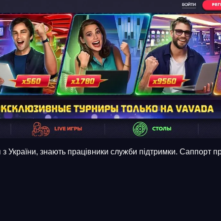
 з України, знають працівники служби підтримки. Саппорт п