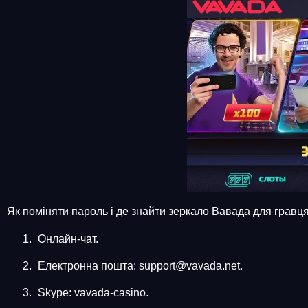
Як поміняти пароль і де знайти зеркало Вавада для гравця
Онлайн-чат.
Електронна пошта: support@vavada.net.
Skype: vavada-casino.