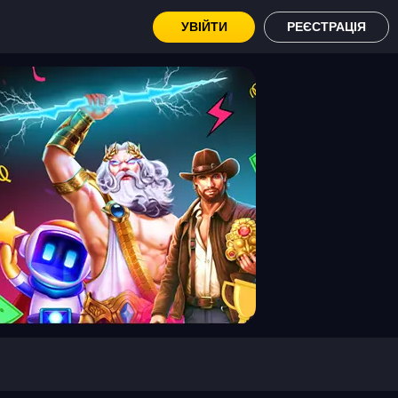
УВІЙТИ
РЕЄСТРАЦІЯ