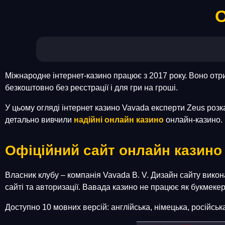
О
Міжнародне інтернет-казино працює з 2017 року. Воно отри
безкоштовно без реєстрації і для гри на гроші.
У цьому огляді інтернет казино Vavada експерти Zeus розка
детально вивчили
надійні онлайн казино
онлайн-казино. В
Офіційний сайт онлайн казино
Власник клубу – компанія Vavada B. V. Дизайн сайту викона
сайті та авторизації. Вавада казино не працює як букмекер
Доступно 10 мовних версій: англійська, німецька, російська