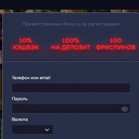
50 FS у грі Sticky Piggy 
промокодом ZEUS
Я хочу бонус
Ні, дякую