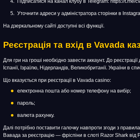
Підписатися на канал клубу в Telegram: https://t.me/c
Уточнити адреси у адміністратора сторінки в Instagram
На дзеркальному сайті доступні всі функції.
Реєстрація та вхід в Vavada ка
Для гри на гроші необхідно завести аккаунт. До реєстраці
Іспанії, Ізраїлю, Нідерландів, Великобританії. України в сп
Що вказується при реєстрації в Vavada casino:
електронна пошта або номер телефону на вибір;
пароль;
валюта рахунку.
Далі потрібно поставити галочку навпроти згоди з правила
Вавада за реєстрацію — фріспіни в слоті Razor Shark від 