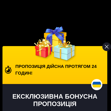
клієнт не допускається до реальних ставок.
Утримання податків з виграшів. Під час виведення
коштів віднімаються всі встановлені законодавством
суми.
Анулювання бонусів. Веб-казино має право в будь-
який момент списати видані заохочення, зокрема й
відіграні, не пояснюючи відвідувачам причини.
Заборона на використання стороннього софту. Не
можна застосовувати програми-зломщики, щоб
ПРОПОЗИЦІЯ ДІЙСНА ПРОТЯГОМ 24
збільшити ймовірність отримання виграшів.
ГОДИН!
У разі появи запитань після читання правил
рекомендується уточнити нюанси в саппорті. Це
допоможе уникнути непорозумінь і анулювання
ЕКСКЛЮЗИВНА БОНУСНА
виграшів.
ПРОПОЗИЦІЯ
Бонус за реєстрацію Vegаs Сasino