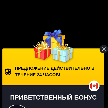
Фриспины
50 FS на Wolf Gold за первый
депозит
Играть
Friday Casino
1000+
доступных игр
ПРЕДЛОЖЕНИЕ ДЕЙСТВИТЕЛЬНО В
ТЕЧЕНИЕ 24 ЧАСОВ!
ПРИВЕТСТВЕННЫЙ БОНУС