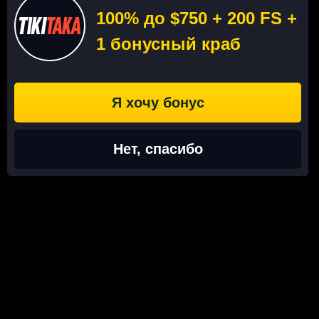
100% до $750 + 200 FS +
1 бонусный краб
Фриспины
Я хочу бонус
150 FS om Bonanza Billion за 1-й
депозит
Нет, спасибо
Играть
Cat Casino
900+
доступных игр