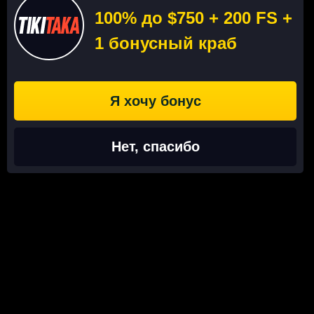
100% до $750 + 200 FS +
1 бонусный краб
Я хочу бонус
Нет, спасибо
Bonus
C$1600 + 10 FREE SHOTS
Play
Jackpot City