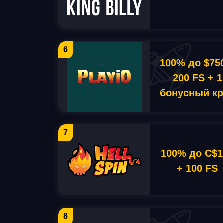
100% до $75
200 FS + 1
бонусный к
100% до C$1
+ 100 FS