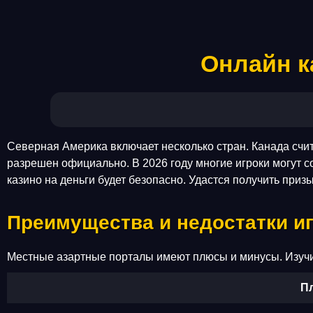
Онлайн к
Северная Америка включает несколько стран. Канада счи
разрешен официально. В 2026 году многие игроки могут с
казино на деньги будет безопасно. Удастся получить при
Преимущества и недостатки и
Местные азартные порталы имеют плюсы и минусы. Изучив
П