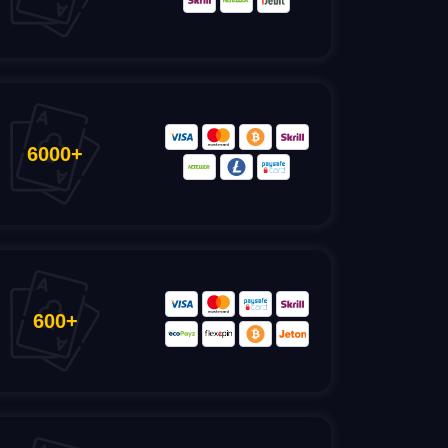
6000+
600+