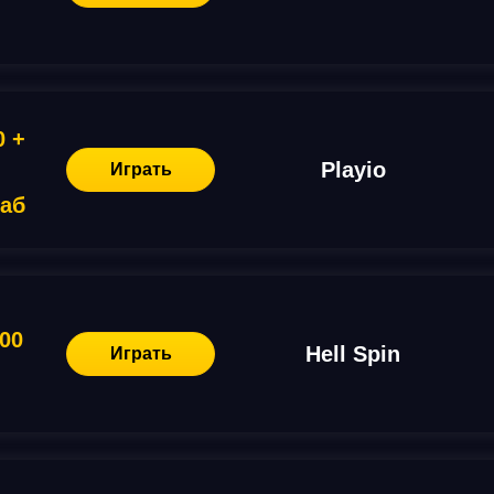
0 +
Playio
Играть
раб
00
Hell Spin
Играть