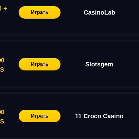
0 +
CasinoLab
Играть
00
Slotsgem
Играть
FS
ПРЕДЛОЖЕНИЕ ДЕЙСТВИТЕЛЬНО В ТЕЧЕНИЕ 
ЧАСОВ!
00
11 Croco Casino
Играть
FS
ПРИВЕТСТВЕННЫЙ БОНУ