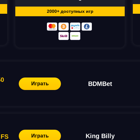
2000+
доступных игр
50
BDMBet
Играть
King Billy
 FS
Играть