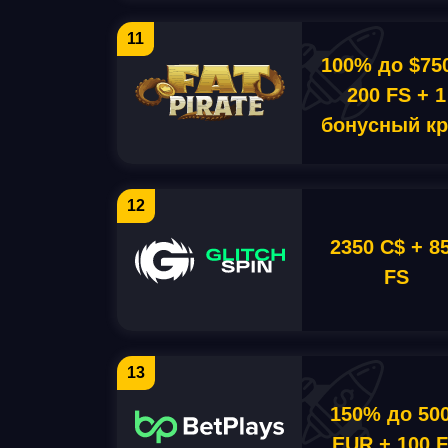
100% до $75
200 FS + 1
бонусный к
2350 C$ + 8
FS
150% до 50
EUR + 100 