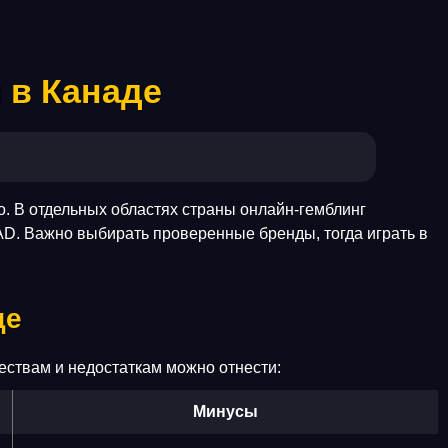
 в Канаде
. В отдельных областях страны онлайн-гемблинг
CAD. Важно выбирать проверенные бренды, тогда играть в
де
ествам и недостаткам можно отнести:
Минусы