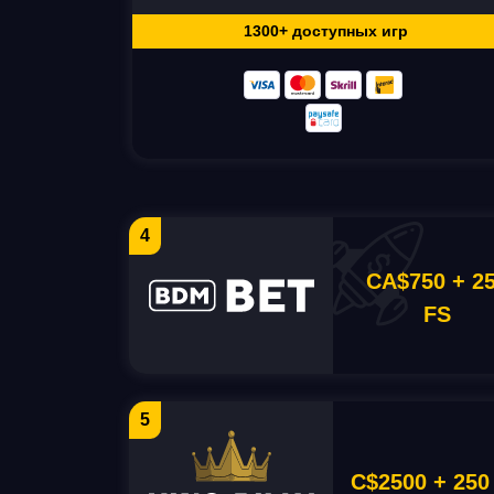
1300+
доступных игр
CA$750 + 2
FS
C$2500 + 250