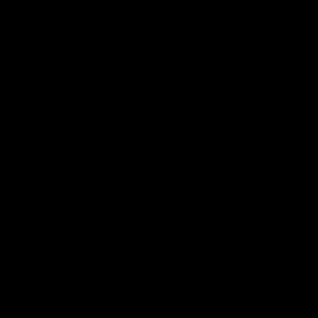
Лицензии
Онлайн казино
Играть