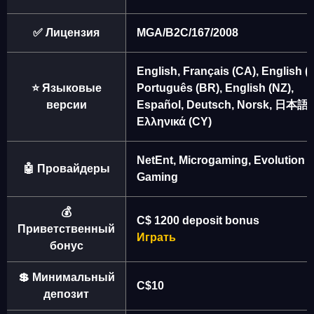
✅ Лицензия
MGA/B2C/167/2008
English, Français (CA), English (
⭐️ Языковые
Português (BR), English (NZ),
версии
Español, Deutsch, Norsk, 日本語,
Ελληνικά (CY)
NetEnt, Microgaming, Evolution
🤖 Провайдеры
Gaming
💰
C$ 1200 deposit bonus
Приветственный
Играть
бонус
💲 Минимальный
C$10
депозит