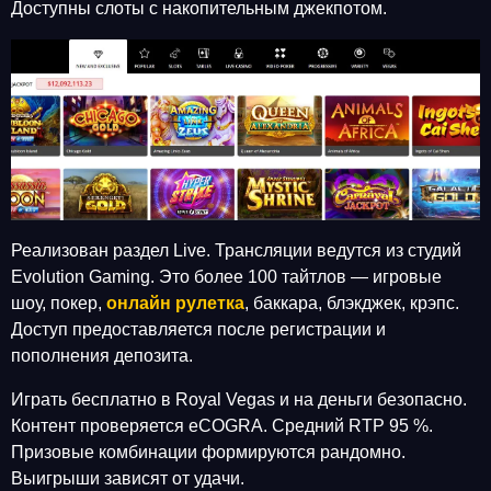
Доступны слоты с накопительным джекпотом.
Реализован раздел Live. Трансляции ведутся из студий
Evolution Gaming. Это более 100 тайтлов — игровые
шоу, покер,
онлайн рулетка
, баккара, блэкджек, крэпс.
Доступ предоставляется после регистрации и
пополнения депозита.
Играть бесплатно в Royal Vegas и на деньги безопасно.
Контент проверяется eCOGRA. Средний RTP 95 %.
Призовые комбинации формируются рандомно.
Выигрыши зависят от удачи.