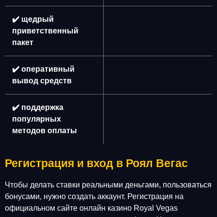
✔️ щедрый
приветственный
пакет
✔️ оперативный
вывод средств
✔️ поддержка
популярных
методов оплаты
Регистрация и вход в Роял Вегас
Чтобы делать ставки реальными деньгами, пользоваться
бонусами, нужно создать аккаунт. Регистрация на
официальном сайте онлайн казино Royal Vegas