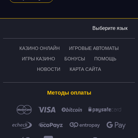
Выберите язык
English
КАЗИНО ОНЛАЙН
ИГРОВЫЕ АВТОМАТЫ
ИГРЫ КАЗИНО
БОНУСЫ
ПОМОЩЬ
НОВОСТИ
КАРТА САЙТА
Методы оплаты