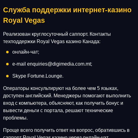
Служба поддержки интернет-казино
Royal Vegas
Реализован круглосуточный саппорт. Контакты
техподдержки Royal Vegas казино Канада:
онлайн-чат;
e-mail enquiries@digimedia.com.mt;
Skype Fortune.Lounge.
Операторы консультируют на более чем 5 языках,
доступен английский. Менеджеры помогают выполнить
вход с компьютера, объясняют, как получить бонус и
вывести деньги с портала, решают технические
проблемы.
Проще всего получить ответ на вопрос, обратившись в
саппорт Royal Vegas казино через онлайн-чат.