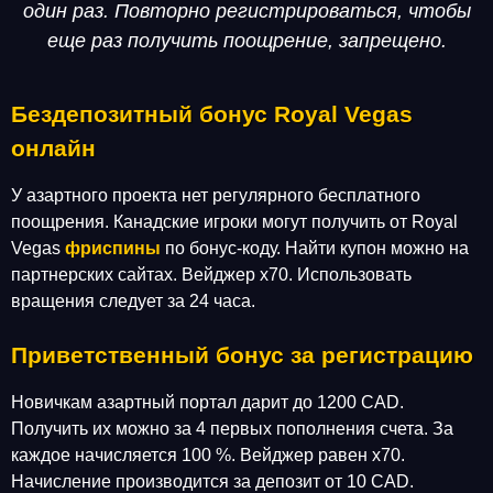
один раз. Повторно регистрироваться, чтобы
еще раз получить поощрение, запрещено.
Бездепозитный бонус Royal Vegas
онлайн
У азартного проекта нет регулярного бесплатного
поощрения. Канадские игроки могут получить от Royal
Vegas
фриспины
по бонус-коду. Найти купон можно на
партнерских сайтах. Вейджер х70. Использовать
вращения следует за 24 часа.
Приветственный бонус за регистрацию
Новичкам азартный портал дарит до 1200 CAD.
Получить их можно за 4 первых пополнения счета. За
каждое начисляется 100 %. Вейджер равен х70.
Начисление производится за депозит от 10 CAD.