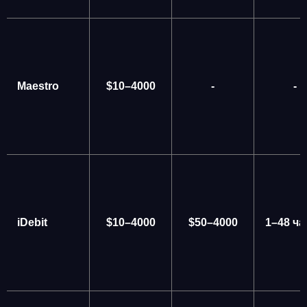
Maestro
$10–4000
-
-
iDebit
$10–4000
$50–4000
1–48 ча