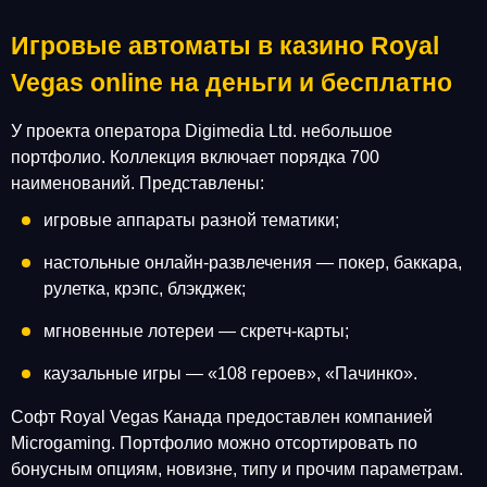
Игровые автоматы в казино Royal
Vegas online на деньги и бесплатно
У проекта оператора Digimedia Ltd. небольшое
портфолио. Коллекция включает порядка 700
наименований. Представлены:
игровые аппараты разной тематики;
настольные онлайн-развлечения — покер, баккара,
рулетка, крэпс, блэкджек;
мгновенные лотереи — скретч-карты;
каузальные игры — «108 героев», «Пачинко».
Софт Royal Vegas Канада предоставлен компанией
Microgaming. Портфолио можно отсортировать по
бонусным опциям, новизне, типу и прочим параметрам.