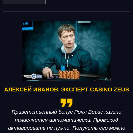
АЛЕКСЕЙ ИВАНОВ, ЭКСПЕРТ CASINO ZEUS
Приветственный бонус Роял Вегас казино
начисляется автоматически. Промокод
активировать не нужно. Получить его можно