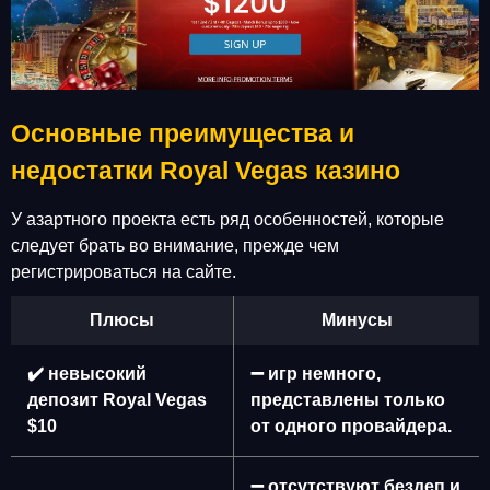
Основные преимущества и
недостатки Royal Vegas казино
У азартного проекта есть ряд особенностей, которые
следует брать во внимание, прежде чем
регистрироваться на сайте.
Плюсы
Минусы
✔️ невысокий
➖ игр немного,
депозит Royal Vegas
представлены только
$10
от одного провайдера.
➖ отсутствуют бездеп и