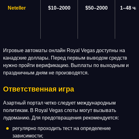
Neteller
$10–2000
$50–2000
1–48 ча
Игровые автоматы онлайн Royal Vegas доступны на
канадские доллары. Перед первым выводом средств
нужно пройти верификацию. Выплаты по выходным и
праздничным дням не производятся.
Ответственная игра
Азартный портал четко следует международным
политикам. В Royal Vegas слоты могут вызывать
лудоманию. Для предотвращения рекомендуется:
регулярно проходить тест на определение
зависимости;