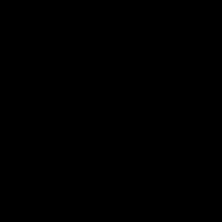
Играть
Playio
6000+
доступных игр
Бонус