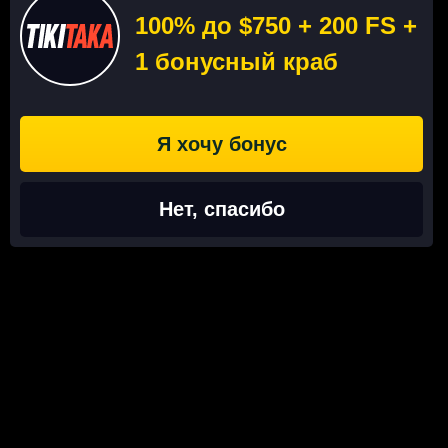
100% до $750 + 200 FS +
Castle Builder получили премии «Лучший слот года.
1 бонусный краб
Провайдер старается регулярно выпускать новинки. В
2022 г. состоялся релиз слотов Jester Wheel, Lion Strike,
Reel of Reaches. В январе 2023 г. был презентован
аппарат Arena of Gods — Rise of Medusa.
Я хочу бонус
Надежность провайдера Rabcat
Нет, спасибо
Компания обладает безупречной репутацией. Игры в
казино Rabcat поставляет после проведения проверки в
Casinos Austria AG. У софта достаточно высокая отдача,
средний RTP составляет 96 %.
Контент вендора номинируется на разные премии. На
данный момент у компании две награды. Студия
сотрудничает с ведущими операторами — Bet365,
Betsson, Bwin, GVC, Mr Green, Paf, Pokerstars, Unibet,
Victor Chandler, William Hill. Провайдер выступает