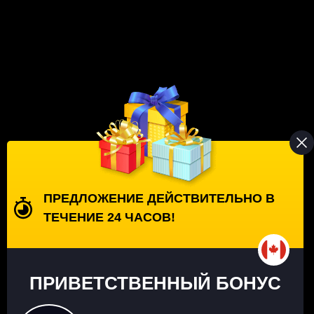
Builder. Компания создавала слот специально для
Bet365. В других онлайн-казино он представлен не был.
В 2015 г. вендор получил лицензию Великобритании. В
апреле презентовал автомат Dragon’s Myth. В мае в
лучших казино Rabcat появилась новинка River of
Riches. В августе поклонников продукции студия
порадовала слотом Frozen Diamonds.
Следующий релиз новинки Classic 243 состоялся в 2017
г. Дополнительно компания подписала договора с
популярными разработчиками и работала с ними над
совместными проектами. Одновременно развивалось
ПРЕДЛОЖЕНИЕ ДЕЙСТВИТЕЛЬНО В
направление Computer Graphics. Вендор сотрудничал с
ТЕЧЕНИЕ 24 ЧАСОВ!
Rockstar Games, Microsoft Game Studios, Deep Silver,
Climax, Disney Interactive Studios, Atari. Компания
преуспела в 3D-анимации.
ПРИВЕТСТВЕННЫЙ БОНУС
Слоты Rabcat в казино онлайн пользуются большой
популярностью. У компании несколько престижных
наград. В 2013 и 2014 годах новинки Olympus Slot и