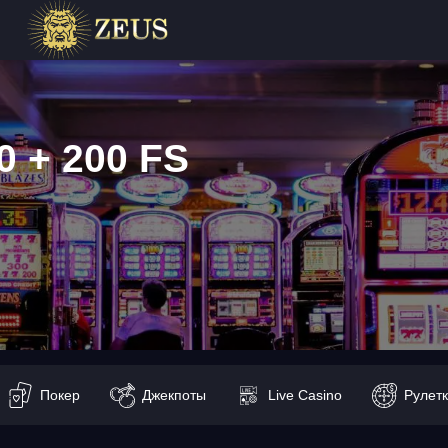
0 + 200 FS
Покер
Джекпоты
Live Casino
Рулет