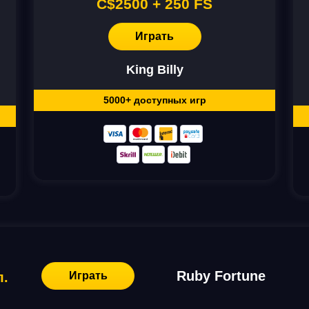
C$2500 + 250 FS
Играть
King Billy
5000+
доступных игр
Ruby Fortune
л.
Играть