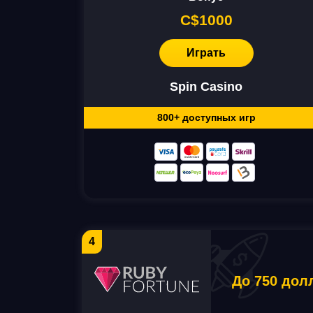
C$1000
Играть
Spin Casino
800+
доступных игр
До 750 дол