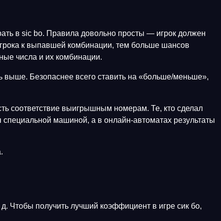
 1
ать в sic bo. Правила довольно просты — игрок должен
 игрока к выпавшей комбинации, тем больше шансов
ьные числа и их комбинации.
ть выше. Безопаснее всего ставить на «больше/меньше»,
 есть соответствие выигрышным номерам. Те, кто сделал
я специальной машиной, а в онлайн-автоматах результаты
.
д. Чтобы получить лучший коэффициент в игре сик бо,