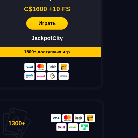
C$1600 +10 FS
Играть
JackpotCity
1500+
доступных игр
1300+