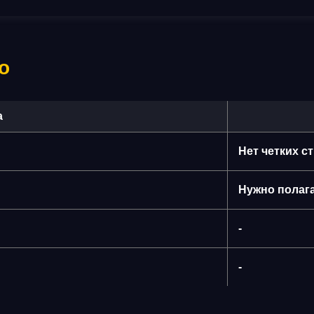
о
а
Нет четких с
ПРЕДЛОЖЕНИЕ ДЕЙСТВИТЕЛЬНО В ТЕЧЕНИЕ 2
Нужно полага
ЧАСОВ!
-
-
ПРИВЕТСТВЕННЫЙ БОНУ