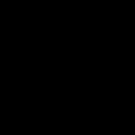
Методи оплати
Ліцензії
Провайдери