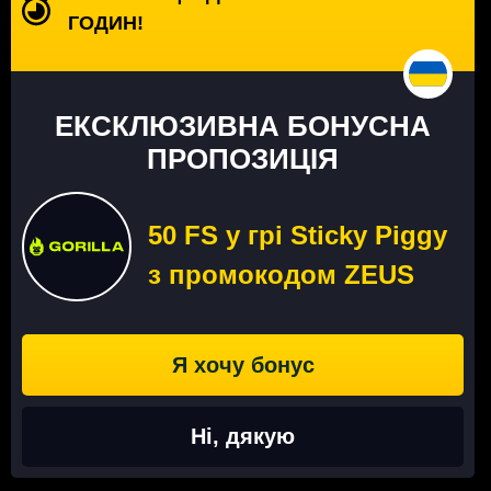
ГОДИН!
Слот
Тематика
RTP
Сю
Таємни
ЕКСКЛЮЗИВНА БОНУСНА
древнь
ПРОПОЗИЦІЯ
Gold Mania
Вестерн
96,3 %
цивіліза
шамані
50 FS у грі Sticky Piggy
Древній
Пошуки
Sunny Coi
95,2 %
з промокодом ZEUS
Єгипет
скарбів
Життя
Я хочу бонус
левенят
Дикі
його
The Lion
96,5 %
тварини
перетв
Ні, дякую
на дор
лева