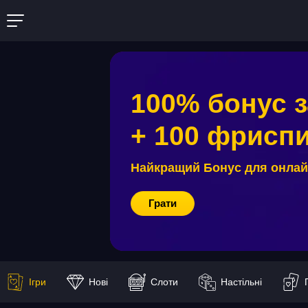
100% бонус з
+ 100 фрисп
Найкращий Бонус для онлай
Грати
Ігри
Нові
Слоти
Настільні