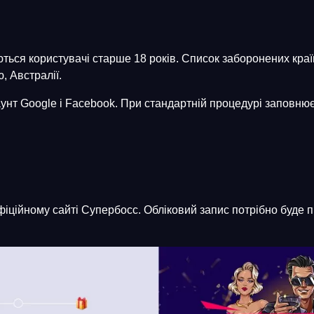
ться користувачі старше 18 років. Список заборонених краї
лю, Австралії.
унт Google і Facebook. При стандартній процедурі заповнює
фіційному сайті Супербосс. Обліковий запис потрібно буде 