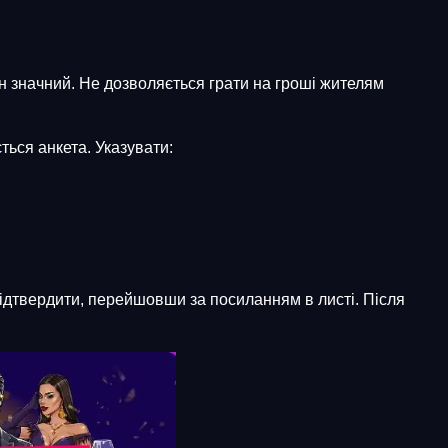
н значний. Не дозволяється грати на гроші жителям
ться анкета. Указувати:
підтвердити, перейшовши за посиланням в листі. Після