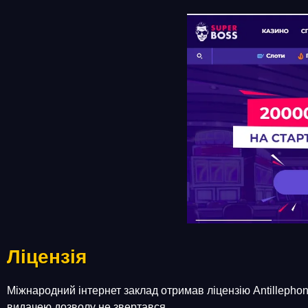
Ліцензія
Міжнародний інтернет заклад отримав ліцензію Antillephon
видачею дозволу не звертався.