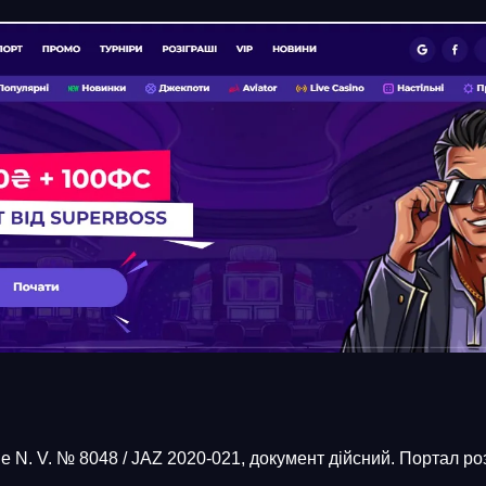
e N. V. № 8048 / JAZ 2020-021, документ дійсний. Портал р