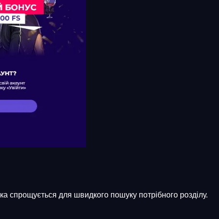
гка спрощується для швидкого пошуку потрібного розділу.