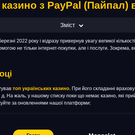
казино з PayPal (Пайпал) в
Зміст
ерезні 2022 року і відразу привернув увагу великої кількост
омогою не тільки інтернет-покупки, але і послуги. Зокрема, 
оці
отував
топ українських казино
. При його складанні врахову
 т. д. На жаль, у нашому списку поки що немає казино, які п
дкуйте за оновленнями нашої платформи: