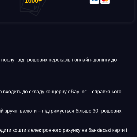
1000+
послуг від грошових переказів і онлайн-шопінгу до
 входить до складу концерну eBay Inc. - справжнього
ій зручні валюти – підтримується більше 30 грошових
дити кошти з електронного рахунку на банківські карти і