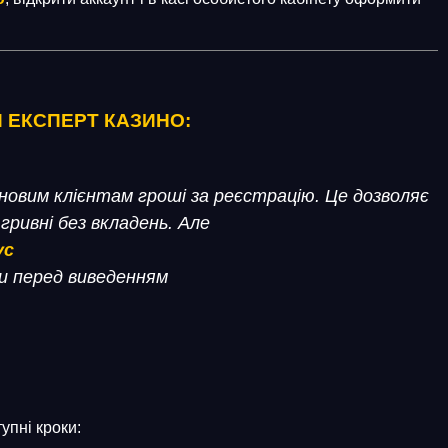
з
Й ЕКСПЕРТ КАЗИНО:
 новим клієнтам гроші за реєстрацію. Це дозволяє
ривні без вкладень. Але
ус
ти перед виведенням
упні кроки: