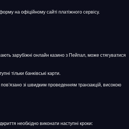
орму на офіційному сайті платіжного сервісу.
упають зарубіжні онлайн казино з Пейпал, може стягуватися
ні тільки банківські карти.
е пов'язано зі швидким проведенням транзакцій, високою
ідкриття необхідно виконати наступні кроки: