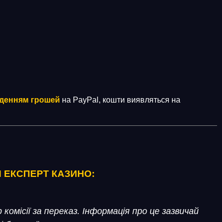
еденням грошей
на PayPal, кошти виявляться на
Й ЕКСПЕРТ КАЗИНО:
комісії за переказ. Інформація про це зазвичай