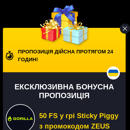
ОЛЕКСІЙ ІВАНОВ, ГОЛОВНИЙ ЕКСПЕРТ
КАЗИНО:
Live ігри WMS Gaming не виробляє. Найближчим
часом цей напрямок не планується запускати. У
ПРОПОЗИЦІЯ ДІЙСНА ПРОТЯГОМ 24
найближчі 5 років акцент буде зроблено на
ГОДИН!
слоти.
Популярні ігрові автомати від WMS
ЕКСКЛЮЗИВНА БОНУСНА
ПРОПОЗИЦІЯ
Девелопер славиться класичним контентом. У казино з
іграми від WMS Gaming найчастіше пропонуються слоти.
Можна знайти портали з інноваційними продуктами,
50 FS у грі Sticky Piggy
численними лініями виплат і віддачею до 97 %.
Найкращими вважаються:
з промокодом ZEUS