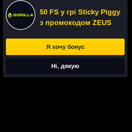
50 FS у грі Sticky Piggy
Розробник ігор випускає якісний і затребуваний на ринку
софт. Серед переваг провайдера Kalamba Games
з промокодом ZEUS
виділяють:
Слоти оператора відомі красивою графікою,
захопливими сюжетами й унікальними ігровими
Я хочу бонус
механіками.
Компанія випустила близько 100 ігор, і кількість їхніх
Ні, дякую
продуктів регулярно зростає.
Вендор працює з різними операторами казино з
хорошою віддачею, що дає змогу гемблерам
знаходити їхні ігри на різних платформах.
Компанія планує випускати до 12 нових ігор на рік,
що дає змогу підтримувати інтерес до продуктів.
Недоліки розробника онлайн-ігор Kalamba Games