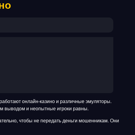
но
 работают онлайн-казино и различные эмуляторы.
ым выводом и неопытные игроки равны.
ательно, чтобы не передать деньги мошенникам. Они