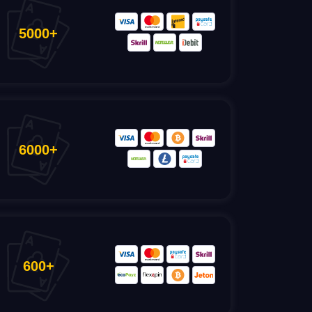
5000+
6000+
4
600+
С