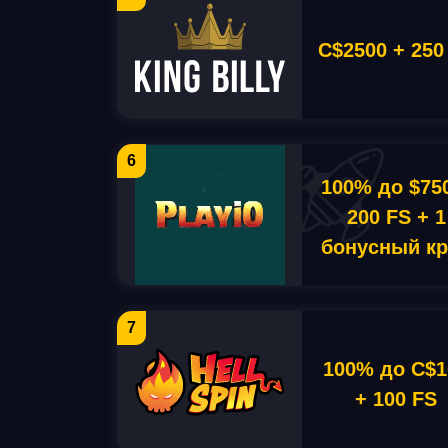
C$2500 + 250
100% до $75
200 FS + 1
бонусный к
100% до C$1
+ 100 FS