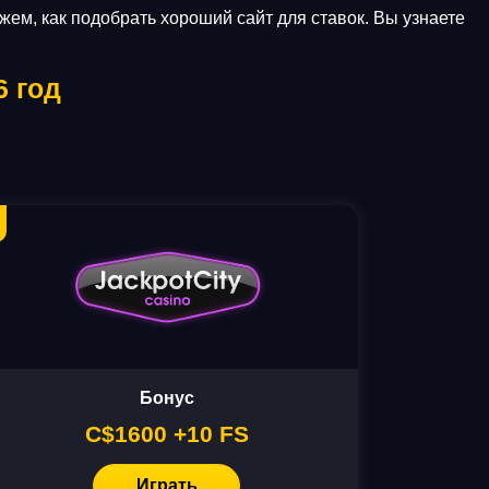
ем, как подобрать хороший сайт для ставок. Вы узнаете
6 год
Бонус
C$1600 +10 FS
Играть