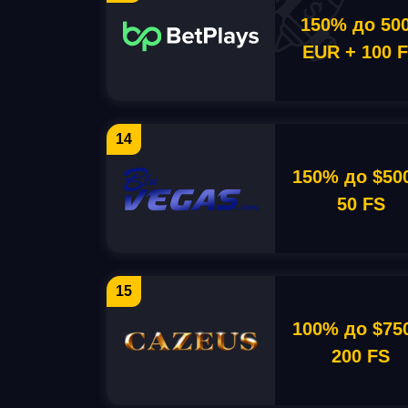
150% до 50
EUR + 100 
150% до $50
50 FS
100% до $75
200 FS