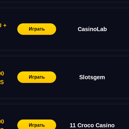
100% до $750 + 200 FS +
бонусный краб
0 +
CasinoLab
Играть
Я хочу бонус
Нет, спасибо
00
Slotsgem
Играть
FS
00
11 Croco Casino
Играть