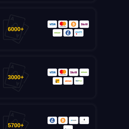
 1
6000+
3000+
5700+