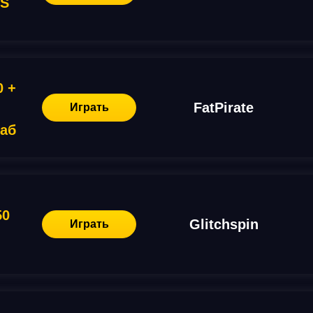
FS
0 +
FatPirate
Играть
раб
50
Glitchspin
Играть