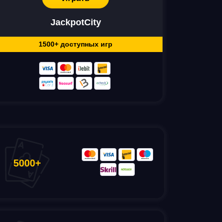
JackpotCity
1500+
доступных игр
5000+