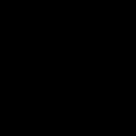
2000+
доступных игр
Показать больше