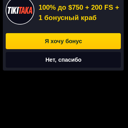
100% до $750 + 200 FS +
1 бонусный краб
Я хочу бонус
Нет, спасибо
Бонус
150% до 5000 EUR + 100 FS
Играть
Betplays
3000+
доступных игр