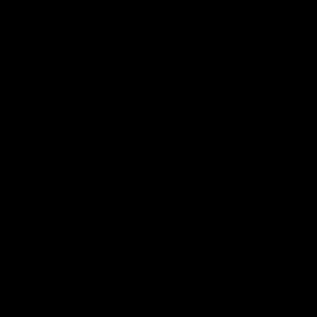
20 000+
spiele verfügbar
Mehr anzeigen