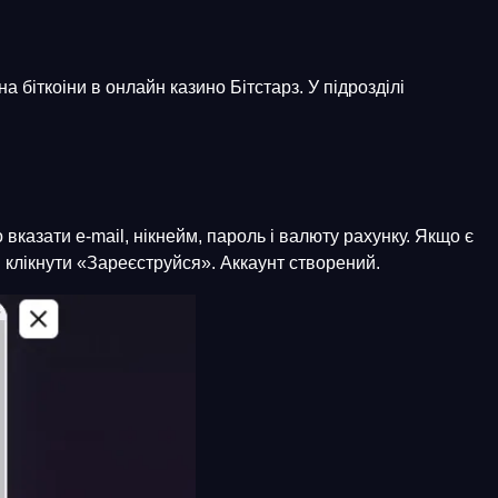
а біткоіни в онлайн казино Бітстарз. У підрозділі
вказати e-mail, нікнейм, пароль і валюту рахунку. Якщо є
и клікнути «Зареєструйся». Аккаунт створений.