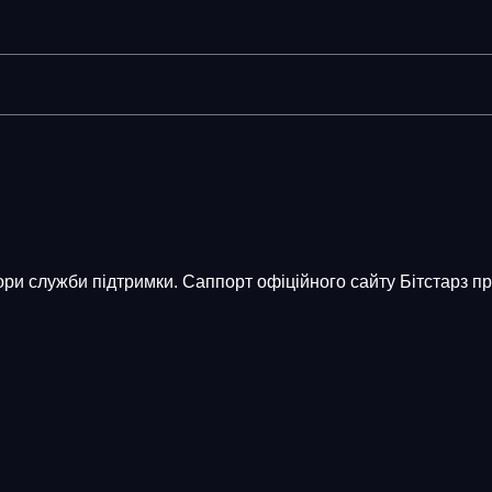
50 FS у грі Sticky Piggy 
промокодом ZEUS
Я хочу бонус
Ні, дякую
ори служби підтримки. Саппорт офіційного сайту Бітстарз п