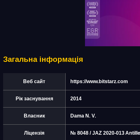
Загальна інформація
Веб сайт
https://www.bitstarz.com
Рік заснування
2014
Власник
Dama N. V.
Ліцензія
№ 8048 / JAZ 2020-013 Antill