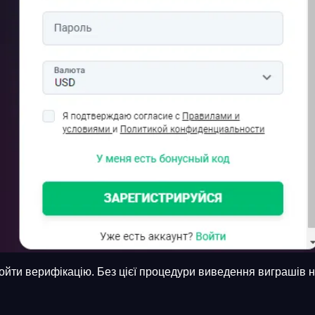
пройти верифікацію. Без цієї процедури виведення виграшів 