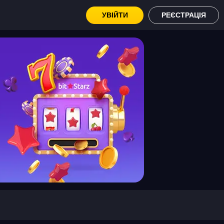
УВІЙТИ
РЕЄСТРАЦІЯ