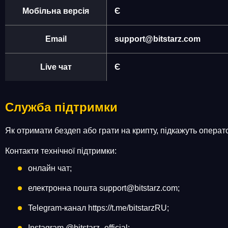
Мобільна версія
Є
Email
support@bitstarz.com
Live чат
Є
Служба підтримки
Як отримати бездеп або грати на крипту, підкажуть операт
Контакти технічної підтримки:
онлайн чат;
електронна пошта support@bitstarz.com;
Telegram-канал https://t.me/bitstarzRU;
Instagram @bitstarz_official;