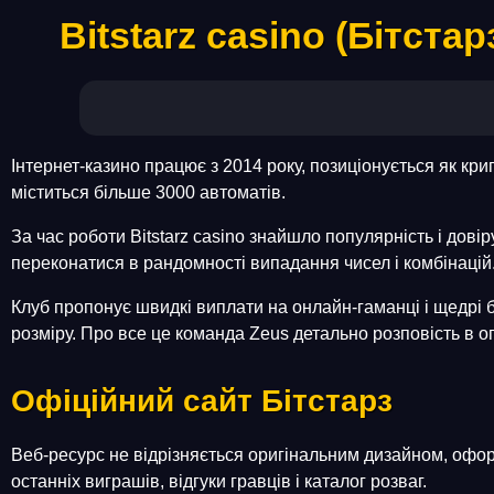
Bitstarz casino (Бітст
Інтернет-казино працює з 2014 року, позиціонується як кр
міститься більше 3000 автоматів.
За час роботи Bitstarz casino знайшло популярність і дові
переконатися в рандомності випадання чисел і комбінацій
Клуб пропонує швидкі виплати на онлайн-гаманці і щедрі 
розміру. Про все це команда Zeus детально розповість в ог
Офіційний сайт Бітстарз
Веб-ресурс не відрізняється оригінальним дизайном, офор
останніх виграшів, відгуки гравців і каталог розваг.