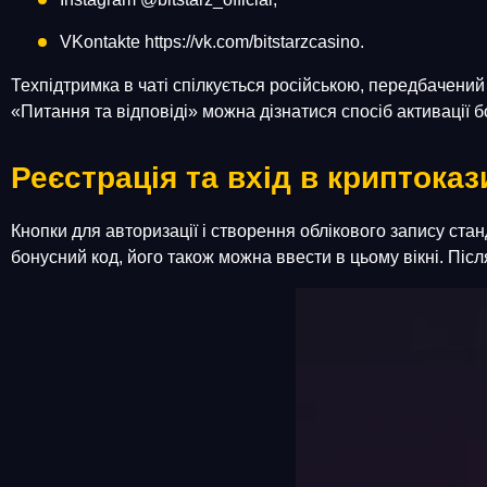
VKontakte https://vk.com/bitstarzcasino.
Техпідтримка в чаті спілкується російською, передбачений 
«Питання та відповіді» можна дізнатися спосіб активації 
Реєстрація та вхід в криптокази
Кнопки для авторизації і створення облікового запису стан
бонусний код, його також можна ввести в цьому вікні. Піс