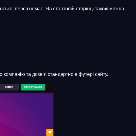
їнської версії немає. На стартовій сторінці також можна
о компанію та дозвіл стандартно в футері сайту.