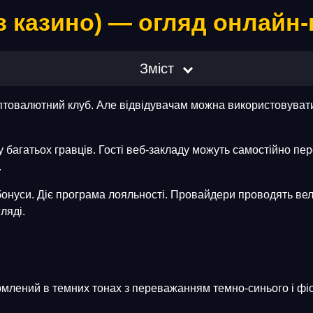
арз казино) — огляд онлай
Зміст
иптовалютний клуб. Але відвідувачам можна використовувати 
ру багатьох гравців. Гості веб-закладу можуть самостійно п
.
бонуси. Діє програма лояльності. Провайдери проводять вели
ляді.
млений в темних тонах з переважанням темно-синього і фіо