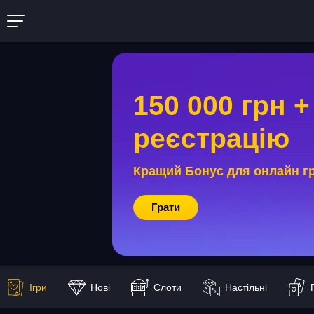
150 000 грн +
реєстрацію
Кращий Бонус для онлайн г
Грати
Ігри
Нові
Слоти
Настільні