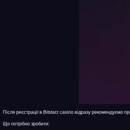
Після реєстрації в Bitstarz casino відразу рекомендуємо 
Що потрібно зробити: