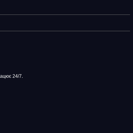
з
рацює 24/7.