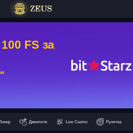
 100 FS за
ри
Покер
Джекпоти
Live Casino
Рулетка