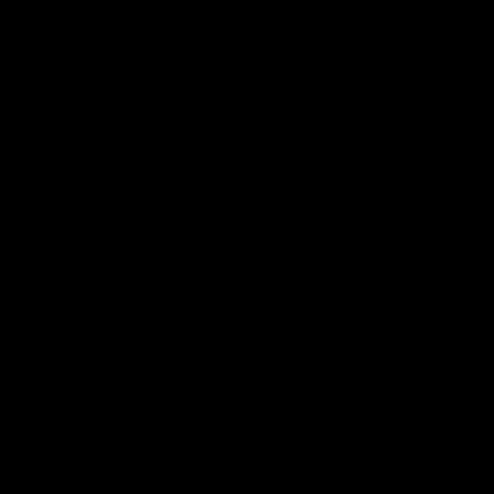
Retro
містика
96,03%
5/10
Pumpkin