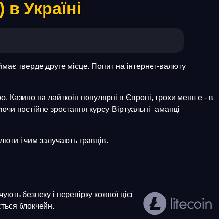
 в Україні
ймає тверде друге місце. Попит на інтернет-валюту
ро. Казино на лайткоін популярні в Європі, трохи менше - в
чи постійне зростання курсу. Віртуальні гаманці
алюти і чим залучають гравців.
чують безпеку і перевірку кожної цієї
ється блокчейн.