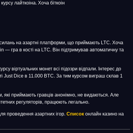
курсу лайткоіна. Хоча біткоін
посилань на азартні платформи, що приймають LTC. Хоча
in — гра в кості на LTC. Він підтримував автоматичну та
урсу віртуальних монет всі підозри відпали. Інтерес до
і Just Dice в 11.000 BTC. За тим курсом виграш склав 1
м, які приймають гравців анонімно, не видаються. Але
итетних регуляторів, працюють легально.
для проведення азартних ігор.
Список
онлайн казино на