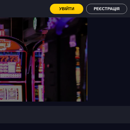
УВІЙТИ
РЕЄСТРАЦІЯ