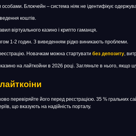
и особами. Блокчейн – система ніяк не ідентифікує одержува
иведення коштів.
правил віртуального казино і крипто гаманця.
ягом 1-2 годин. З виведенням рідко виникають проблеми.
 реєстрацію. Новачкам можна стартувати
без депозиту
, вит
казино на лайткойни в 2026 році. Загляньте в нього, якщо 
ПРОПОЗИЦІЯ ДІЙСНА ПРОТЯГОМ 24 ГОДИН!
 лайткоіни
во перевіряйте його перед реєстрацією. 35 % гральних сайт
ріїв, що вказують на надійність порталу.
ЕКСКЛЮЗИВНА БОНУСНА
ПРОПОЗИЦІЯ