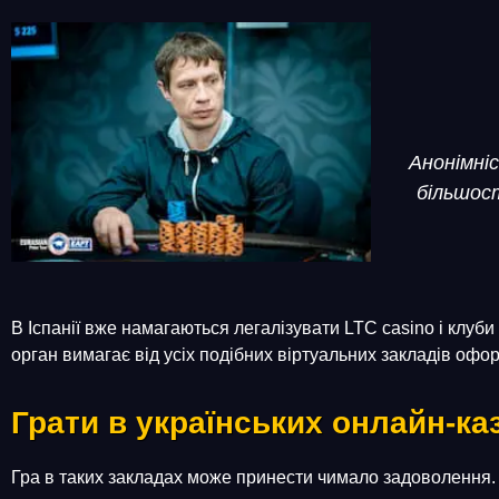
Анонімніс
більшост
В Іспанії вже намагаються легалізувати LTC casino і клуб
орган вимагає від усіх подібних віртуальних закладів офо
Грати в українських онлайн-ка
Гра в таких закладах може принести чимало задоволення.