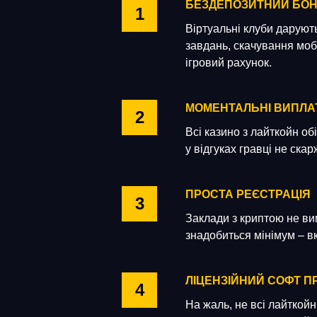
БЕЗДЕПОЗИТНИЙ БОНУ
Віртуальні клуби дарують
завдань, скачування моб
ігровий рахунок.
МОМЕНТАЛЬНІ ВИПЛА
Всі казино з лайткойн о
у відгуках гравці не ска
ПРОСТА РЕЄСТРАЦІЯ
Заклади з криптою не ви
знадобиться мінімум – вк
ЛІЦЕНЗІЙНИЙ СОФТ П
На жаль, не всі лайткой