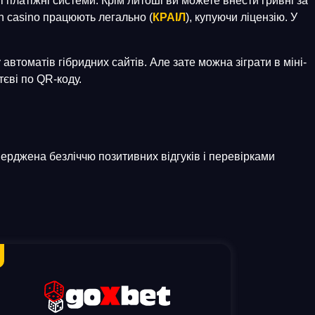
і платіжні системи. Крім литоші ви можете внести гривні за
in casino працюють легально (
КРАІЛ
), купуючи ліцензію. У
автоматів гібридних сайтів. Але зате можна зіграти в міні-
тєві по QR-коду.
тверджена безліччю позитивних відгуків і перевірками