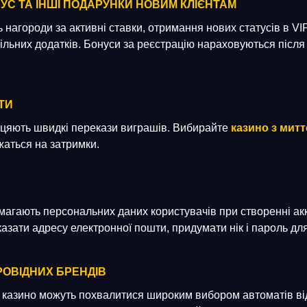
С ТА ІНШІ ПОДАРУНКИ НОВИМ КЛІЄНТАМ
50 FS у грі Sticky Piggy 
 нагороди за активні ставки, отримання нових статусів в VI
ільних додатків. Бонуси за реєстрацію нараховуються післ
промокодом ZEUS
ТИ
Я хочу бонус
біцяють швидкі перекази виграшів. Вибирайте
казино з мит
ржаться на затримки.
Ні, дякую
магають персональних даних користувачів при створенні ак
азати адресу електронної пошти, придумати нік і пароль для
РОВІДНИХ БРЕНДІВ
н казино можуть похвалитися широким вибором автоматів ві