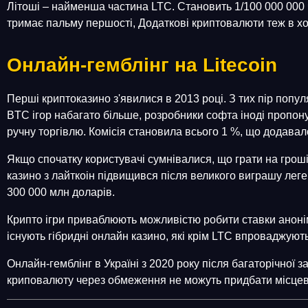
Літоші – найменша частина LTC. Становить 1/100 000 000 ч
тримає пальму першості, Додаткові криптовалюти теж в хо
Онлайн-гемблінг на Litecoin
Перші криптоказино з'явилися в 2013 році. З тих пір поп
BTC ігор набагато більше, розробники софта іноді пропоную
ручну торгівлю. Комісія становила всього 1 %, що додавал
Якщо спочатку користувачі сумнівалися, що грати на гроші 
казино з лайткоін підвищився після великого виграшу леге
300 000 млн доларів.
Крипто ігри приваблюють можливістю робити ставки анонімн
існують гібридні онлайн казино, які крім LTC впроваджую
Онлайн-гемблінг в Україні з 2020 року після багаторічної
криповалюту через обмеження не можуть придбати місцеву