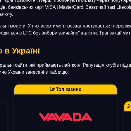
ні і криптовалютні. Перші пропонують оплату через популярн
, банківських карт VISA і MasterCard. Зазвичай такі Liteco
алюту.
альні монети. У них асортимент розваг поступається переліку 
заводиться в LTC без вибору звичайної валюти. Транзакції мит
 в Україні
гральні сайти, які приймають лайткоін. Репутація клубів під
ино України занесені в таблицю:
1# Топ казино
3