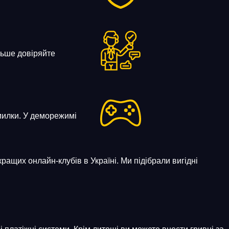
льше довіряйте
омилки. У деморежимі
ращих онлайн-клубів в Україні. Ми підібрали вигідні