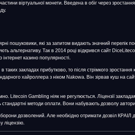
астини віртуальної монети. Введена в обіг через зростання 
ду.
улярні пошуковики, які за запитом видають значний перелік 
ть альтернативу. Так в 2014 році відкрився сайт DiceLiteco
о інтернет казино популярності.
в таких закладах прибутково, то після стрімкого зростання к
ндарного хайроллера з ніком Nakowa. Він зірвав куш на сайт
о. Litecoin Gambling ніяк не регулюється. Ліцензії заклада
ть стандартні методи оплати. Вони набувають дозволу автор
 заборони дозволений. Але необхідно отримати дозвіл КРАІЛ 
 ліцензію.