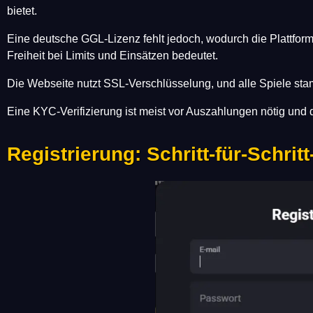
bietet.
Eine deutsche GGL-Lizenz fehlt jedoch, wodurch die Plattform
Freiheit bei Limits und Einsätzen bedeutet.
Die Webseite nutzt SSL-Verschlüsselung, und alle Spiele st
Eine KYC-Verifizierung ist meist vor Auszahlungen nötig und
Registrierung: Schritt-für-Schrit