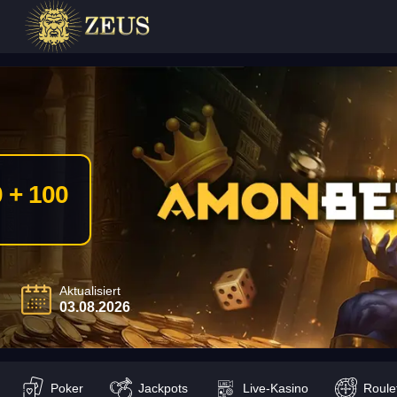
 + 100
Aktualisiert
03.08.2026
Poker
Jackpots
Live-Kasino
Roule