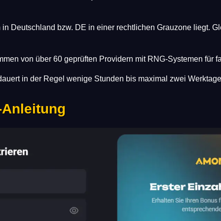
 in Deutschland bzw. DE in einer rechtlichen Grauzone liegt. 
ammen von über 60 geprüften Providern mit RNG-Systemen für fa
 dauert in der Regel wenige Stunden bis maximal zwei Werktage
t-Anleitung