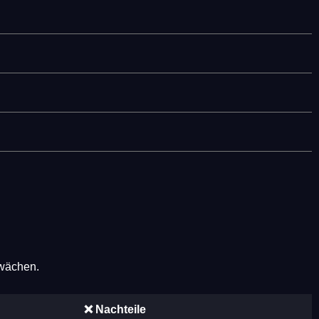
!
hwächen.
❌ Nachteile