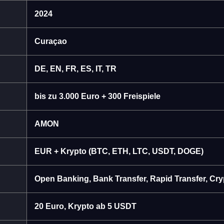
2024
Curaçao
DE, EN, FR, ES, IT, TR
bis zu 3.000 Euro + 300 Freispiele
AMON
EUR + Krypto (BTC, ETH, LTC, USDT, DOGE)
Open Banking, Bank Transfer, Rapid Transfer, Cry
20 Euro, Krypto ab 5 USDT