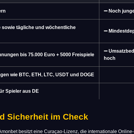
100 % bis zu 1.000 € + 30
ern
➖ Noch junge
FS
e sowie tägliche und wöchentliche
➖ Mindestdep
Ich möchte einen Bonus
➖ Umsatzbedi
ungen bis 75.000 Euro + 5000 Freispiele
hoch
Nein, danke.
ungen wie BTC, ETH, LTC, USDT und DOGE
ür Spieler aus DE
nd Sicherheit im Check
 Amonbet besitzt eine Curaçao-Lizenz, die internationale Onlin