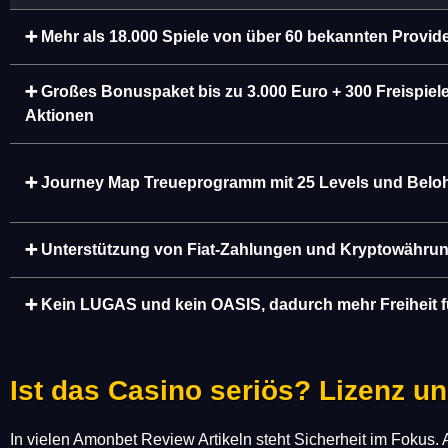
➕ Mehr als 18.000 Spiele von über 60 bekannten Provid
➕ Großes Bonuspaket bis zu 3.000 Euro + 300 Freispiel
Aktionen
➕ Journey Map Treueprogramm mit 25 Levels und Belohn
➕ Unterstützung von Fiat-Zahlungen und Kryptowähr
➕ Kein LUGAS und kein OASIS, dadurch mehr Freiheit f
Ist das Casino seriös? Lizenz u
In vielen Amonbet Review Artikeln steht Sicherheit im Fokus.