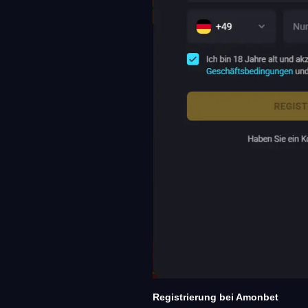
Registrierung bei Amonbet