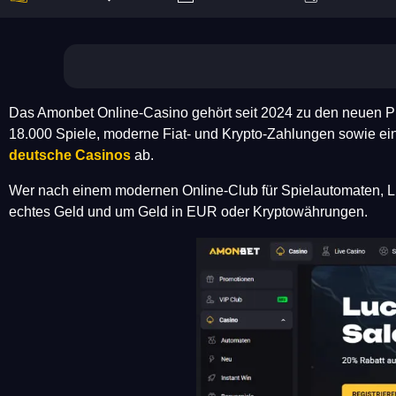
Das Amonbet Online-Casino gehört seit 2024 zu den neuen Pl
18.000 Spiele, moderne Fiat- und Krypto-Zahlungen sowie ein
deutsche Casinos
ab.
Wer nach einem modernen Online-Club für Spielautomaten, Liv
echtes Geld und um Geld in EUR oder Kryptowährungen.