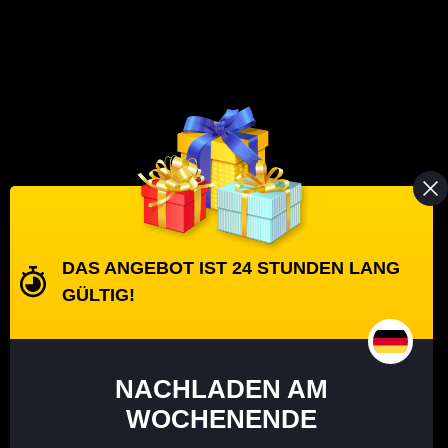
Bonus
300 % bis zu 200.000 CZK + 300 FS
Spiele
WinRolla
DAS ANGEBOT IST 24 STUNDEN LANG
9000+
spiele verfügbar
GÜLTIG!
NACHLADEN AM
WOCHENENDE