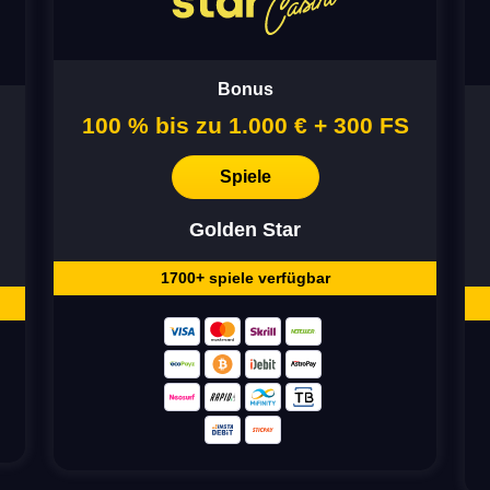
Bonus
100 % bis zu 1.000 € + 300 FS
Spiele
Golden Star
1700+
spiele verfügbar