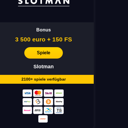
Bonus
3 500 euro + 150 FS
Spiele
Slotman
2100+
spiele verfügbar