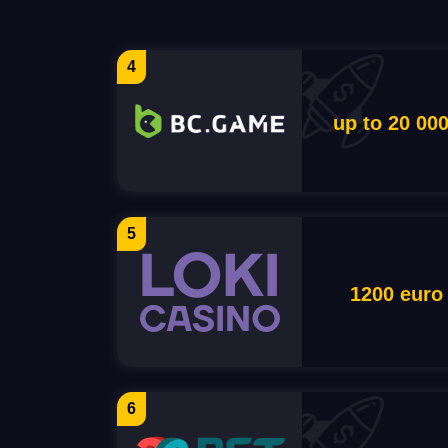
up to 20 00
1200 euro