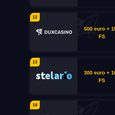
500 euro + 1
FS
300 euro + 1
FS