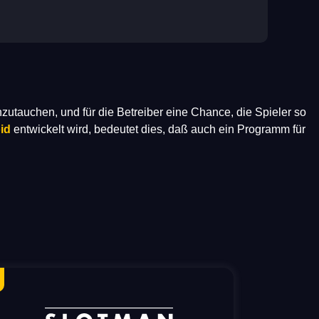
utauchen, und für die Betreiber eine Chance, die Spieler so
id
entwickelt wird, bedeutet dies, daß auch ein Programm für