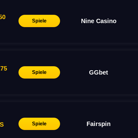
50
Nine Casino
Spiele
175
GGbet
Spiele
Fairspin
FS
Spiele