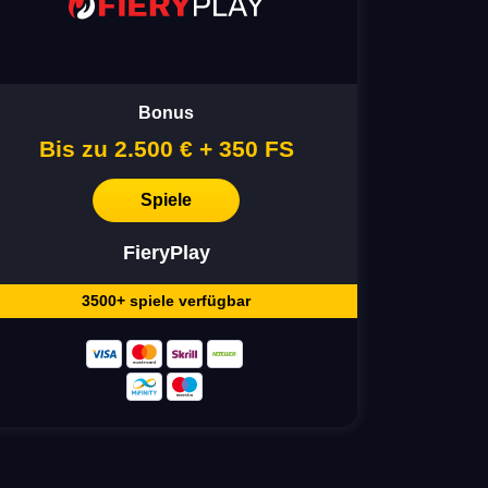
Bonus
Bis zu 2.500 € + 350 FS
Spiele
FieryPlay
3500+
spiele verfügbar