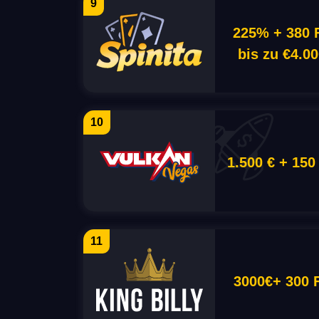
225% + 380 
bis zu €4.0
1.500 € + 150
3000€+ 300 