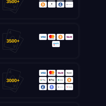
3500+
0
3500+
3000+