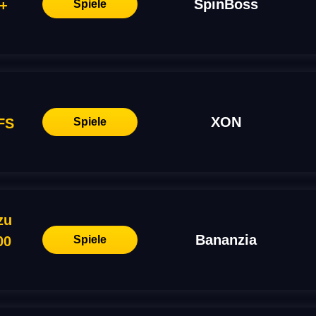
SpinBoss
 +
Spiele
100 % bis zu 1.000 € + 30
FS
Ich möchte einen Bonus
XON
FS
Spiele
Nein, danke.
zu
Bananzia
00
Spiele