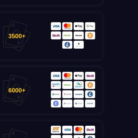
3500+
6000+