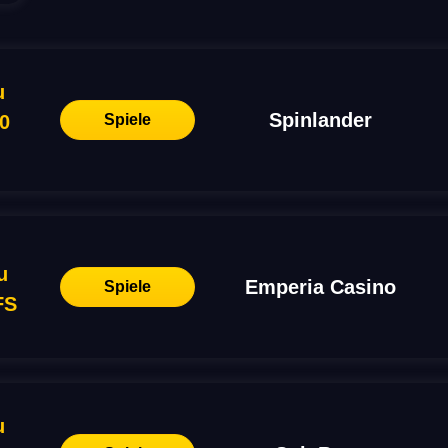
u
Spinlander
00
Spiele
DAS ANGEBOT IST 24 STUNDEN LANG GÜLTIG
u
Emperia Casino
Spiele
FS
NACHLADEN AM
WOCHENENDE
u