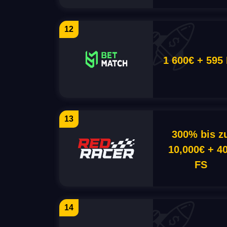
1 600€ + 595
300% bis z
10,000€ + 4
FS