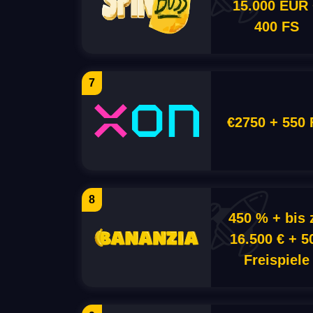
15.000 EUR
400 FS
€2750 + 550 
450 % + bis 
16.500 € + 5
Freispiele