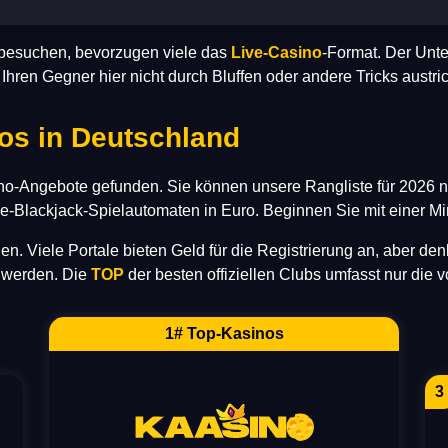
zu besuchen, bevorzugen viele das
Live-Casino
-Format. Der Unte
Ihren Gegner hier nicht durch Bluffen oder andere Tricks austri
os in Deutschland
o-Angebote gefunden. Sie können unsere Rangliste für 2026 nu
ne-Blackjack-Spielautomaten in Euro. Beginnen Sie mit einer 
en. Viele Portale bieten Geld für die Registrierung an, aber de
 werden. Die
TOP
der besten offiziellen Clubs umfasst nur die vo
1# Top-Kasinos
3