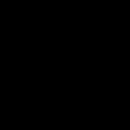
Spiele
Red Racer
6000+
spiele verfügbar