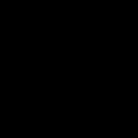
20Bet
6000+
spiele verfügbar
3
Bonus