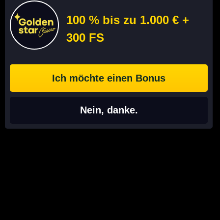
Bonus
100 % bis zu 1.000 € +
1000 euro + 20 FS
300 FS
Spiele
Fireslots
Ich möchte einen Bonus
1500+
spiele verfügbar
Nein, danke.