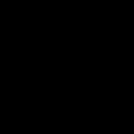
2
Bonus
120 euro
Spiele