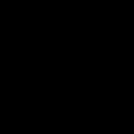
Bonus
1200 euro
Spiele
Loki casino