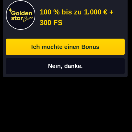
King billy
100 % bis zu 1.000 € +
5000+
spiele verfügbar
300 FS
Ich möchte einen Bonus
Nein, danke.
Bonus
1 600€ + 595 FS
Spiele