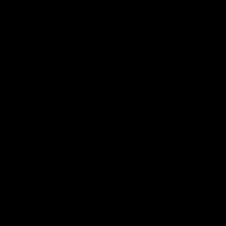
Spiele
MoonWin
3500+
spiele verfügbar