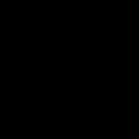
Excitewin
3500+
spiele verfügbar
Bonus