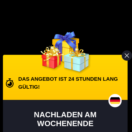
Bonus
DAS ANGEBOT IST 24 STUNDEN LANG
1000 € oder 400 mBTC + 200 FS +
GÜLTIG!
Geheimbonus
Spiele
NACHLADEN AM
WOCHENENDE
Playfina