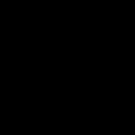
Spiele
Betmatch
3500+
spiele verfügbar