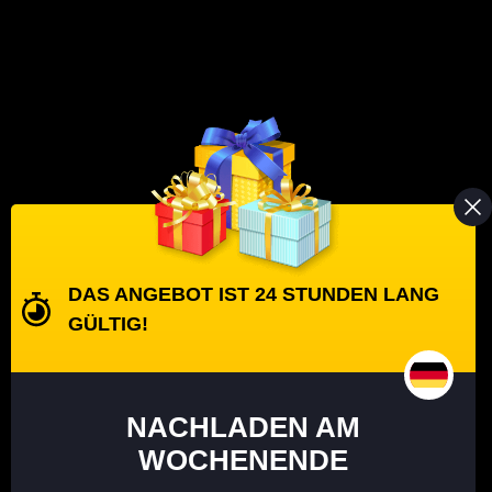
1500+
spiele verfügbar
DAS ANGEBOT IST 24 STUNDEN LANG
GÜLTIG!
Bonus
NACHLADEN AM
3000€+ 300 FS
WOCHENENDE
Spiele