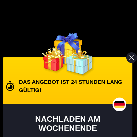
Das österreichische Civil Code (Zivilgesetz) regelt alle
Arten von Glücksspielangeboten.
Online-Casinospiele (Roulette, Poker, Spielautomaten,
Bingo) werden vom Bundesministerium für Finanzen
(BMF) und vom Finanzamt Österreich kontrolliert.
Das Glücksspiel in Österreich hat einen komplexen und
mehrstufigen Rechtsrahmen. Echte landbasierte Casinos
Land sind mit 15 Clubs vertreten, von denen im Jahr 2026
nur noch 12 in Betrieb sind. Glücksspielseiten werden auf
DAS ANGEBOT IST 24 STUNDEN LANG
staatlicher und provinzieller Ebene reguliert. Erstere werden
GÜLTIG!
offiziell von der Casinos Austria AG kontrolliert, letztere von
den lokalen Behörden. Lokale landbasierte
Spieleinrichtungen sind kleine Spielhallen mit 10-50
Automaten und einem Höchsteinsatz von 10 EUR. Unter
NACHLADEN AM
diese Definition fallen Ministände mit 3 oder mehr
WOCHENENDE
Automaten, bei denen der Einsatz 1 EURO nicht übersteigt