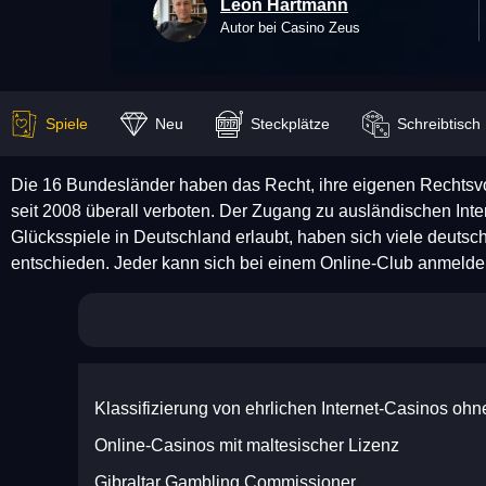
Leon Hartmann
Autor bei Casino Zeus
Spiele
Neu
Steckplätze
Schreibtisch
Die 16 Bundesländer haben das Recht, ihre eigenen Rechtsvor
seit 2008 überall verboten. Der Zugang zu ausländischen Inte
Glücksspiele in Deutschland erlaubt, haben sich viele deutsch
entschieden. Jeder kann sich bei einem Online-Club anmelden
Klassifizierung von ehrlichen Internet-Casinos oh
Online-Casinos mit maltesischer Lizenz
Gibraltar Gambling Commissioner