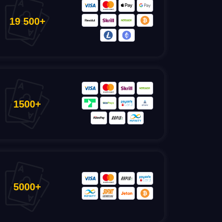
19 500+
1500+
5000+