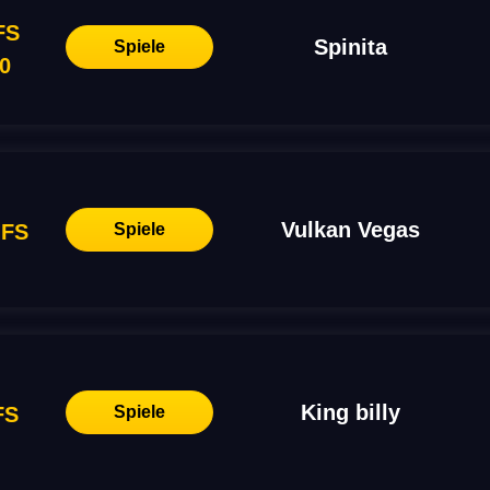
FS
Spinita
Spiele
00
Vulkan Vegas
 FS
Spiele
King billy
FS
Spiele