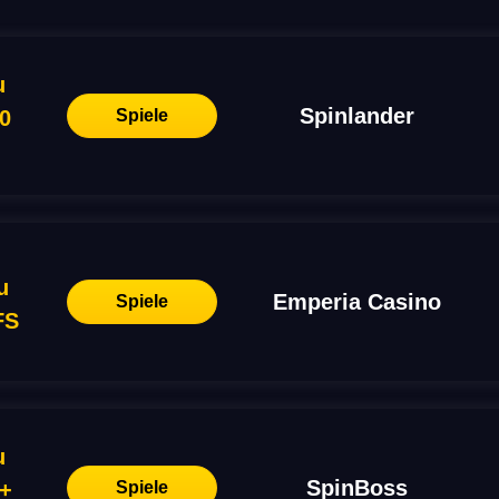
u
Spinlander
00
Spiele
u
DAS ANGEBOT IST 24 STUNDEN LANG GÜLTIG
Emperia Casino
Spiele
FS
NACHLADEN AM
WOCHENENDE
u
SpinBoss
 +
Spiele