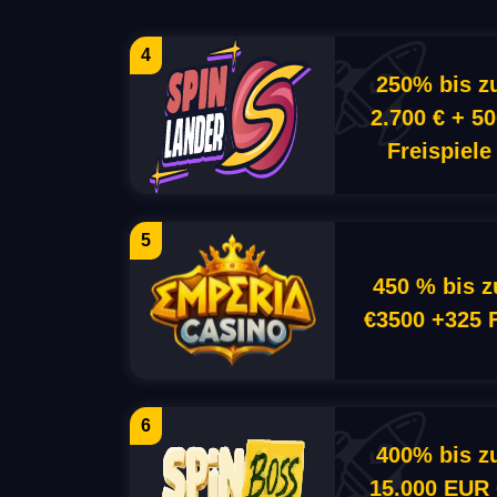
250% bis z
2.700 € + 5
Freispiele
450 % bis z
€3500 +325 
400% bis z
15.000 EUR