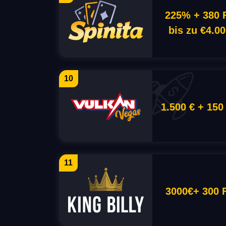
225% + 380 
bis zu €4.0
1.500 € + 150
3000€+ 300 