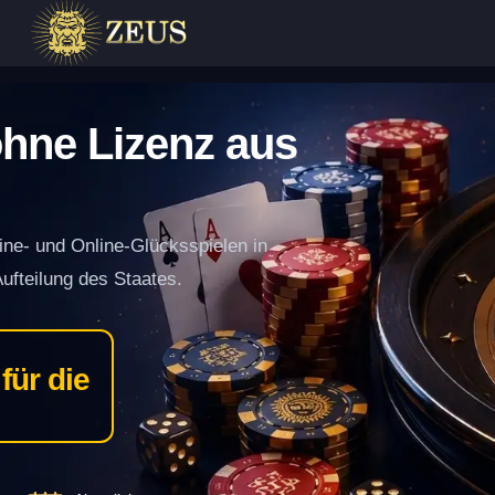
ohne Lizenz aus
ine- und Online-Glücksspielen in
Aufteilung des Staates.
für die