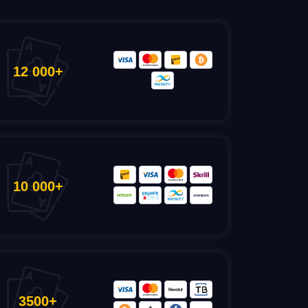
12 000+
!
10 000+
3500+