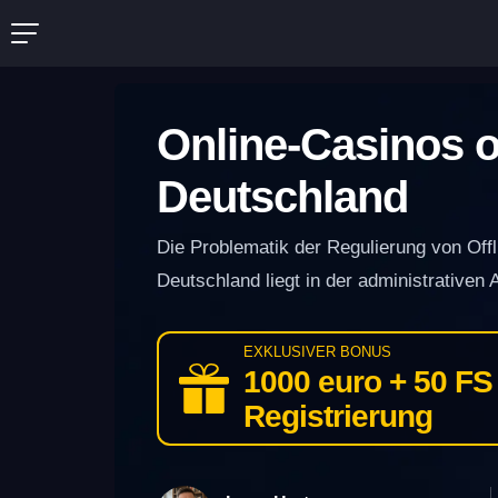
Online-Casinos 
Deutschland
Die Problematik der Regulierung von Offl
Deutschland liegt in der administrativen 
EXKLUSIVER BONUS
1000 euro + 50 FS 
Registrierung