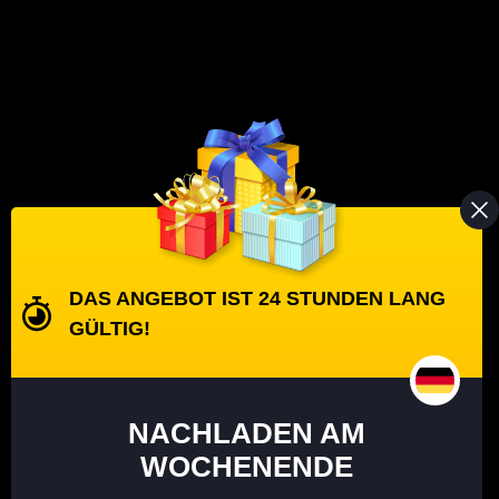
bekommen. Gleichzeitig besteht die Chance, eine
bedeutende Summe zu kassieren. Spielautomaten bieten
hohe Gewinnchancen. Selbst die kleinsten Einsätze können
gute Auszahlungen bringen.
Wenn die Einzahlung aufgenommen wird, können Sie einen
Bonus erhalten. Die Gewinne werden ohne lange
Wartezeiten und versteckte Gebühren abgehoben werden
können. Zusätzlich wird die Teilnahme an Turnieren
angeboten. Wenn Sie Ihre Gegner schlagen, können Sie
eine hübsche Belohnung erhalten.
DAS ANGEBOT IST 24 STUNDEN LANG
GÜLTIG!
King billy Casino Online Boni: No
Deposit Bonus, Free Spins
Es gibt einige tolle Sonderangebote für Kunden. In King billy
NACHLADEN AM
Casino Review sind die folgenden Aktionen erwähnenswert:
WOCHENENDE
Willkommenspaket. Enthält Einzahlungsboni auf 4