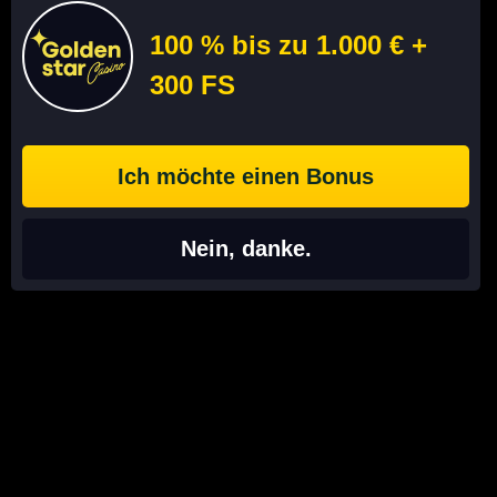
verschiedenen Kategorien zur Verfügung. Dazu zählen
klassische Spielautomaten, moderne Video-Slots, Live-
100 % bis zu 1.000 € +
Casino-Tische, Videopoker, Crash-Games sowie Bereiche
300 FS
für E-Sport und virtuelle Sportarten.
Besonders umfangreich ist der Slot-Bereich mit über 3.500
Spielen von mehr als 156 Providern. Zu den bekanntesten
Ich möchte einen Bonus
Entwicklern gehören NetEnt, Play'n GO, Pragmatic Play,
Gamomat, Amatic, Red Tiger und weitere internationale
Studios. Dadurch finden Spieler sowohl bekannte Klassiker
Nein, danke.
als auch neue Spielautomaten mit Bonusfunktionen und
Jackpot-Optionen.
Auch das Live-Casino ist stark ausgebaut. Hier bietet Leon
Casino mehr als 200 Spiele mit echten Dealern, darunter
Roulette, Blackjack, Baccarat und Poker. Ergänzt wird das
Angebot durch Sportwetten auf Fußball, Tennis, Basketball,
E-Sport und virtuelle Wettbewerbe.
Im mobilen Bereich ist die Plattform vollständig optimiert.