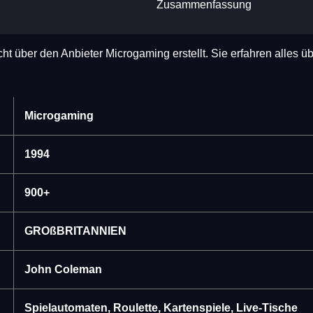
Zusammenfassung
t über den Anbieter Microgaming erstellt. Sie erfahren alles üb
Microgaming
1994
900+
GROßBRITANNIEN
John Coleman
Spielautomaten, Roulette, Kartenspiele, Live-Tische