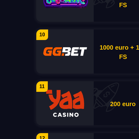
FS
1000 euro + 
FS
200 euro