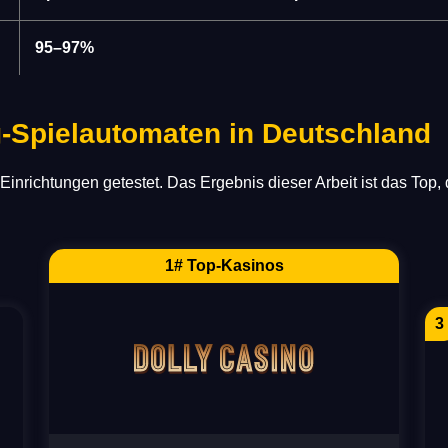
95–97%
-Spielautomaten in Deutschland
inrichtungen getestet. Das Ergebnis dieser Arbeit ist das Top,
1# Top-Kasinos
3