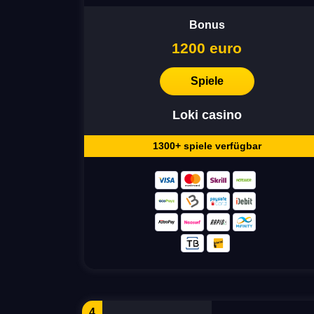
Bonus
1200 euro
Spiele
Loki casino
1300+
spiele verfügbar