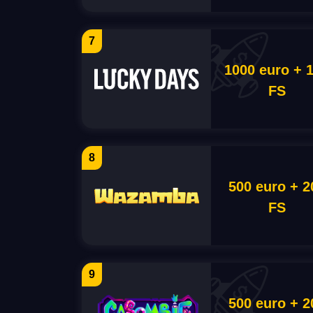
1000 euro + 
FS
500 euro + 2
FS
500 euro + 2