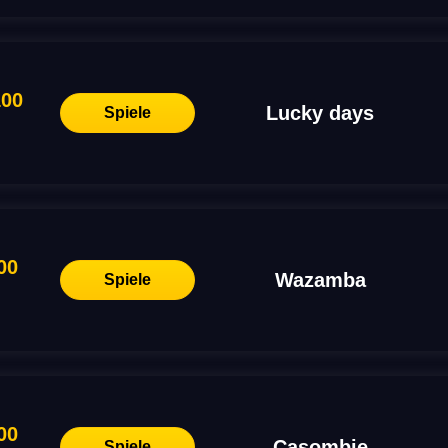
100
Lucky days
Spiele
00
Wazamba
Spiele
00
Casombie
Spiele