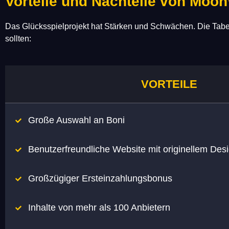
Vorteile und Nachteile von Moo
Das Glücksspielprojekt hat Stärken und Schwächen. Die Tabe
sollten:
VORTEILE
Große Auswahl an Boni
Benutzerfreundliche Website mit originellem Des
Großzügiger Ersteinzahlungsbonus
Inhalte von mehr als 100 Anbietern