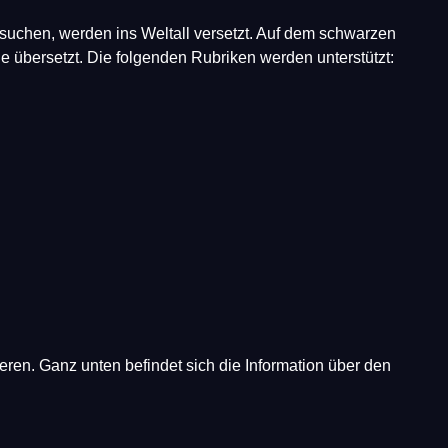
esuchen, werden ins Weltall versetzt. Auf dem schwarzen
0
e übersetzt. Die folgenden Rubriken werden unterstützt:
eren. Ganz unten befindet sich die Information über den