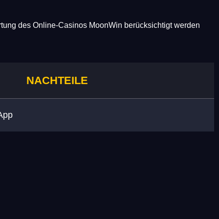
ertung des Online-Casinos MoonWin berücksichtigt werden
NACHTEILE
App