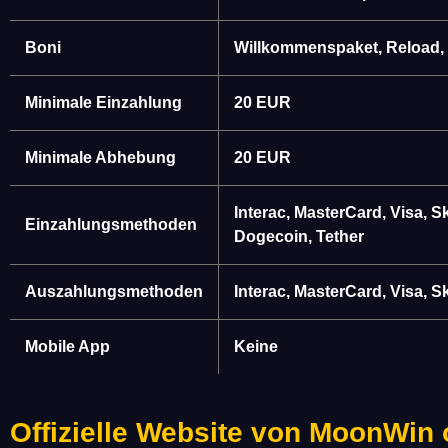
Boni
Willkommenspaket, Reload, 
Minimale Einzahlung
20 EUR
Minimale Abhebung
20 EUR
Interac, MasterCard, Visa, S
Einzahlungsmethoden
Dogecoin, Tether
Auszahlungsmethoden
Interac, MasterCard, Visa, S
Mobile App
Keine
Offizielle Website von MoonWin 