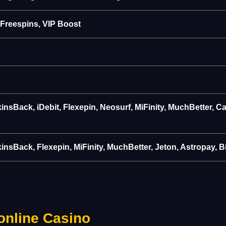
Freespins, VIP Boost
kinsBack, iDebit, Flexepin, Neosurf, MiFinity, MuchBetter, 
DAS ANGEBOT IST 24 STUNDEN LANG GÜLTIG
kinsBack, Flexepin, MiFinity, MuchBetter, Jeton, Astropay, 
NACHLADEN AM
WOCHENENDE
online Casino