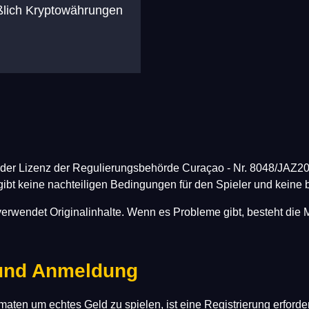
ßlich Kryptowährungen
r der Lizenz der Regulierungsbehörde Curaçao - Nr. 8048/JAZ2020-
gibt keine nachteiligen Bedingungen für den Spieler und keine 
rwendet Originalinhalte. Wenn es Probleme gibt, besteht die Mö
 und Anmeldung
aten um echtes Geld zu spielen, ist eine Registrierung erforde