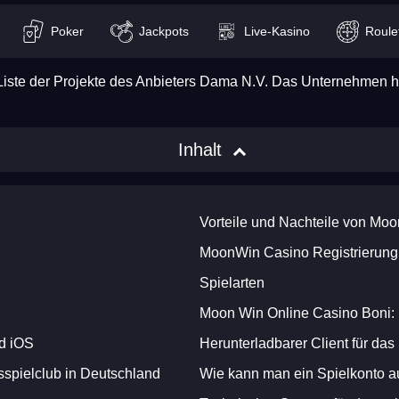
Poker
Jackpots
Live-Kasino
Roule
der Liste der Projekte des Anbieters Dama N.V. Das Unternehme
Inhalt
Vorteile und Nachteile von Mo
MoonWin Casino Registrierun
Spielarten
Moon Win Online Casino Boni:
nd iOS
Herunterladbarer Client für da
spielclub in Deutschland
Wie kann man ein Spielkonto a