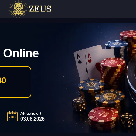
 Online
80
Aktualisiert
03.08.2026