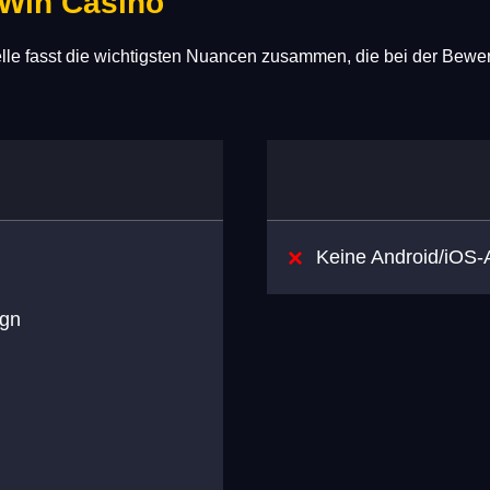
nWin Casino
lle fasst die wichtigsten Nuancen zusammen, die bei der Bew
Keine Android/iOS-
ign