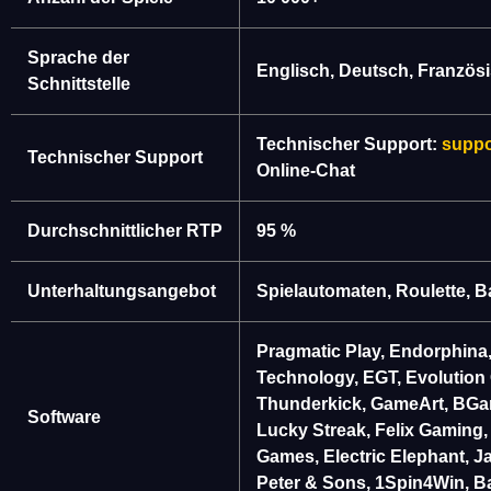
Sprache der
Englisch, Deutsch, Französi
Schnittstelle
Technischer Support:
supp
Technischer Support
Online-Chat
Durchschnittlicher RTP
95 %
Unterhaltungsangebot
Spielautomaten, Roulette, Ba
Pragmatic Play, Endorphina,
Technology, EGT, Evolution 
Thunderkick, GameArt, BGam
Software
Lucky Streak, Felix Gaming
Games, Electric Elephant, J
Peter & Sons, 1Spin4Win, B