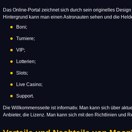
Das Online-Portal zeichnet sich durch sein originelles Desi
Hintergrund kann man einen Astronauten sehen und die Helden 
Boni;
Turniere;
VIP;
Lotterien;
Slots;
Live Casino;
Support.
Die Willkommensseite ist informativ. Man kann sich über aktue
Anbieter, die Lizenz. Man kann sich mit den Richtlinien und 