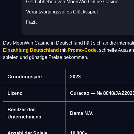
Geld abheben von MoonWin Online Casino
Verantwortungsvolles Glücksspiel
Fazit
Das MoonWin Casino in Deutschland hält sich an die internati
Einzahlung Deutschland
mit
Promo-Code
, schnelle Auszah
spielen und günstige Preise bekommen.
Gründungsjahr
2023
Lizenz
Curacao — № 8048/JAZ202
Besitzer des
Dama N.V.
Unternehmens
Anzahl der Spiele
10 000+