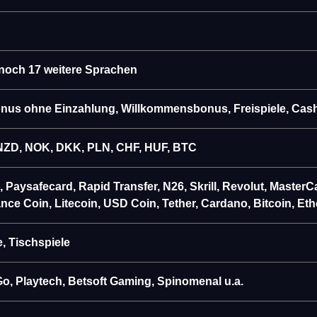
noch 17 weitere Sprachen
onus ohne Einzahlung, Willkommensbonus, Freispiele, Ca
NZD, NOK, DKK, PLN, CHF, HUF, BTC
Paysafecard, Rapid Transfer, N26, Skrill, Revolut, MasterCar
nce Coin, Litecoin, USD Coin, Tether, Cardano, Bitcoin, E
e, Tischspiele
Go, Playtech, Betsoft Gaming, Spinomenal u.a.