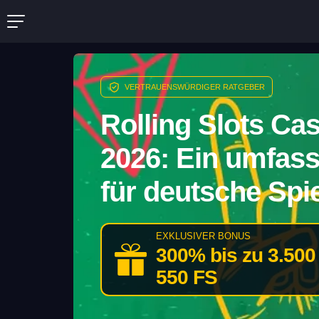
VERTRAUENSWÜRDIGER RATGEBER
Rolling Slots Ca
2026: Ein umfass
für deutsche Spie
EXKLUSIVER BONUS
300% bis zu 3.500
550 FS