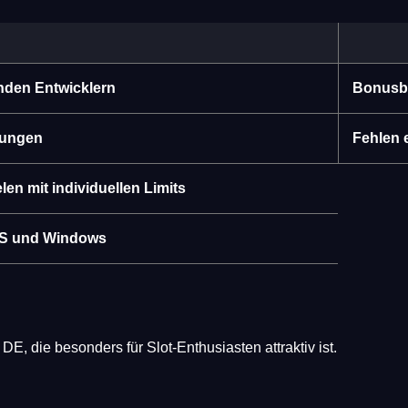
nden Entwicklern
Bonusbe
rungen
Fehlen 
n mit individuellen Limits
cOS und Windows
DE, die besonders für Slot-Enthusiasten attraktiv ist.