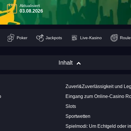
Aktualisiert
03.08.2026
Poker
Jackpots
Live-Kasino
Roule
Inhalt
Zuverl&Zuverlässigkeit und Lega
o
Eingang zum Online-Casino Rol
Slots
Sportwetten
Spielmodi: Um Echtgeld oder