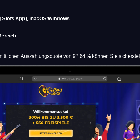
ng Slots App), macOS/Windows
Bereich
tlichen Auszahlungsquote von 97,64 % können Sie sicherstellen,
DAS ANGEBOT IST 24 STUNDEN LANG GÜLTIG
NACHLADEN AM
WOCHENENDE