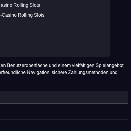
sino Rolling Slots
-Casino Rolling Slots
ernen Benutzeroberfläche und einem vielfältigen Spielangebot
zerfreundliche Navigation, sichere Zahlungsmethoden und