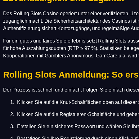
Das Rolling Slots Casino operiert unter einer verifizierten Li
zugänglich macht. Die Sicherheitsarchitektur des Casinos ist
Authentifizierung sichert Kontozugänge, und regelmäßige Aud
Für ein gutes und faires Spielerlebnis setzt Rolling Slots au
für hohe Auszahlungsquoten (RTP ≥ 97 %). Statistiken belegen
Kooperationen mit Gamblers Anonymous, GamCare u.a. wird ve
Rolling Slots Anmeldung: So erst
Der Prozess ist schnell und einfach. Folgen Sie einfach diesen
Klicken Sie auf die Knut-Schaltflächen oben auf dieser 
Klicken Sie auf die Registrieren-Schaltfläche und gebe
Erstellen Sie ein sicheres Passwort und wählen Sie I
Bestätigen Sie Ihre Registrierung durch einen Klick auf