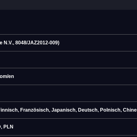
e N.V., 8048/JAZ2012-009)
com/en
Finnisch, Französisch, Japanisch, Deutsch, Polnisch, Chin
, PLN