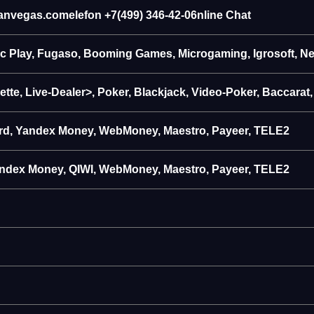
anvegas.comelefon +7(499) 346-42-06nline Chat
ic Play, Fugaso, Booming Games, Microgaming, Igrosoft, Ne
tte, Live-Dealer>, Poker, Blackjack, Video-Poker, Baccarat,
ard, Yandex Money, WebMoney, Maestro, Payeer, TELE2
andex Money, QIWI, WebMoney, Maestro, Payeer, TELE2