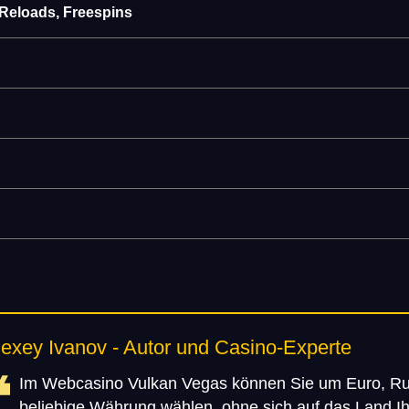
Reloads, Freespins
DAS ANGEBOT IST 24 STUNDEN LANG GÜLTIG
NACHLADEN AM
lexey Ivanov - Autor und Casino-Experte
WOCHENENDE
Im Webcasino Vulkan Vegas können Sie um Euro, Rub
beliebige Währung wählen, ohne sich auf das Land I