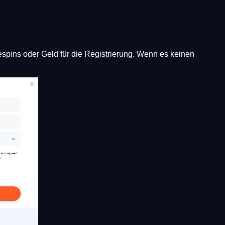
pins oder Geld für die Registrierung. Wenn es keinen