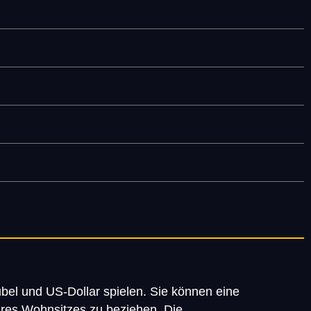
!
el und US-Dollar spielen. Sie können eine
hres Wohnsitzes zu beziehen. Die