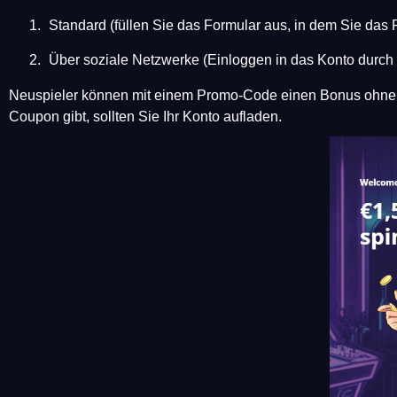
Standard (füllen Sie das Formular aus, in dem Sie das
Über soziale Netzwerke (Einloggen in das Konto durch 
Neuspieler können mit einem Promo-Code einen Bonus ohne Ei
Coupon gibt, sollten Sie Ihr Konto aufladen.